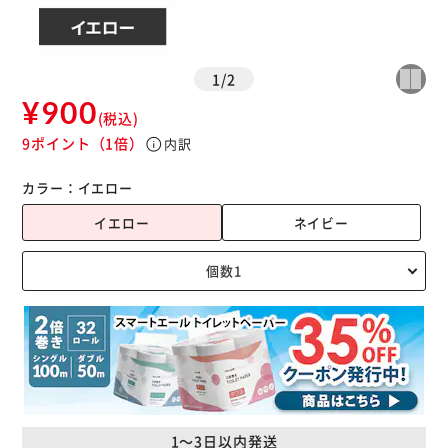
1
/
2
¥900
(税込)
9ポイント
（1倍）
info
内訳
カラー：
イエロー
イエロー
ネイビー
1～3日以内発送