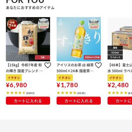
あなたにおすすめのアイテム
【15kg】令和7年産 和
アイリスのお茶 綠 緑茶
【48本】富士
の輝き 国産ブレンド 5
500ml×24本 国産茶葉
水 500ml ラ
kg×3袋
100％使用
イチオシ
イチオシ
イチオシ
¥6,980
¥1,780
¥2,480
(4693)
(4330)
(6
カートに入れる
カートに入れる
カートに