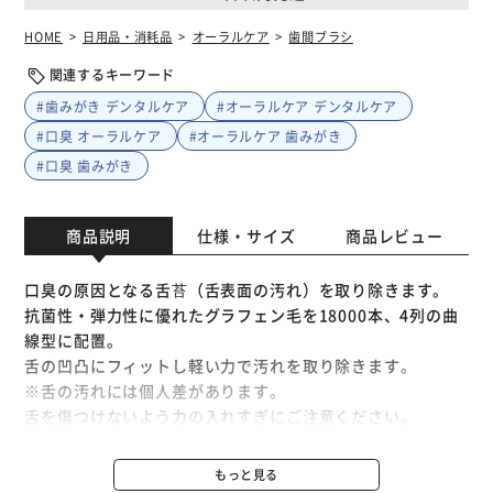
HOME
日用品・消耗品
オーラルケア
歯間ブラシ
関連するキーワード
#歯みがき デンタルケア
#オーラルケア デンタルケア
#口臭 オーラルケア
#オーラルケア 歯みがき
#口臭 歯みがき
商品説明
仕様・サイズ
商品レビュー
口臭の原因となる舌苔（舌表面の汚れ）を取り除きます。
抗菌性・弾力性に優れたグラフェン毛を18000本、4列の曲
線型に配置。
舌の凹凸にフィットし軽い力で汚れを取り除きます。
※舌の汚れには個人差があります。
舌を傷つけないよう力の入れすぎにご注意ください。
※リニューアルに伴い、パッケージ・内容等予告なく変更す
もっと見る
る場合がございます。予めご了承ください。