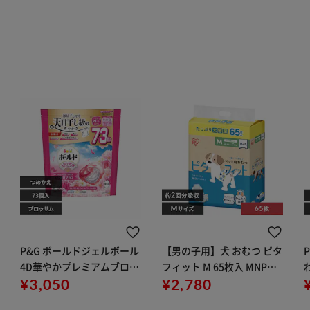
P&G ボールドジェルボール
【男の子用】犬 おむつ ピタ
4D華やかプレミアムブロッ
フィット M 65枚入 MNPD-
サムの香り つめかえ超メガ
¥3,050
¥2,780
M65 犬 おむつ
ジャンボサイズ プレミアム