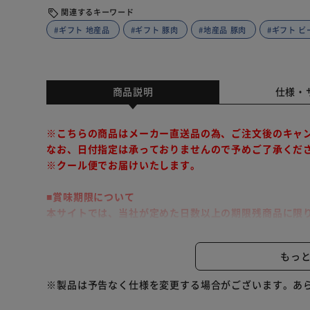
関連するキーワード
#ギフト 地産品
#ギフト 豚肉
#地産品 豚肉
#ギフト ビ
商品説明
仕様・
※こちらの商品はメーカー直送品の為、ご注文後のキャ
なお、日付指定は承っておりませんので予めご了承くだ
※クール便でお届けいたします。
■賞味期限について
本サイトでは、当社が定めた日数以上の期限残商品に限
こちらの商品は代金引換でのお支払い及び同梱発送・時
もっ
脂が少なく牛肉本来のうま味に満ちた赤身肉「豊西牛」の
※製品は予告なく仕様を変更する場合がございます。あ
※リニューアルに伴い、パッケージ・内容等予告なく変