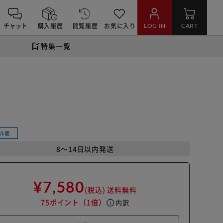
チャット
購入履歴
閲覧履歴
お気に入り
LOG IN
CART
特集一覧
ル便
8～14日以内発送
¥7,580
(税込)
送料無料
75ポイント
（1倍）
info
内訳