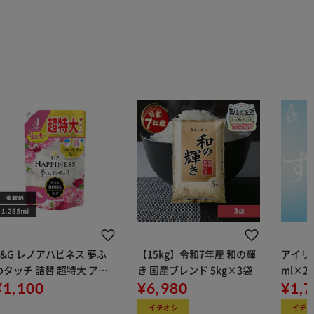
P&G レノアハピネス 夢ふ
【15kg】令和7年産 和の輝
アイリス
わタッチ 詰替 超特大 アン
き 国産ブレンド 5kg×3袋
ml×2
ティークローズ 1285ml
¥1,100
¥6,980
用
¥1,
イチオシ
イチ