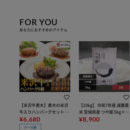
FOR YOU
あなたにおすすめのアイテム
【米沢牛黄木】黄木の米沢
【10kg】 令和7年産 減農薬
牛入りハンバーグセット 9
米 宮城県産 つや姫 5kg×2
個 YH60J 【代引き不可】
¥6,680
【時間指定不可】【代引き
¥8,900
不可】
クール便