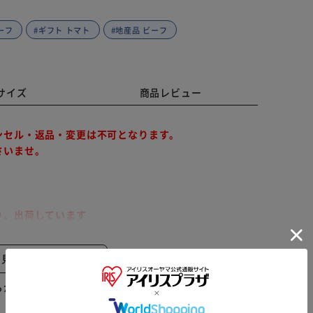
ーフ
#ギフト トマト
#地産品 ビーフ
サイズ
商品レビュー
ンセル・返品・変更は不可となります。
さいませ。
り、出荷しています
間指定が出来かねます。予めご了承ください。
と見る
粗挽き肉を100％使用したハンバーグです。
らかじめご了承ください。
※ご確認ください
更する場合がございます。予めご了承ください。