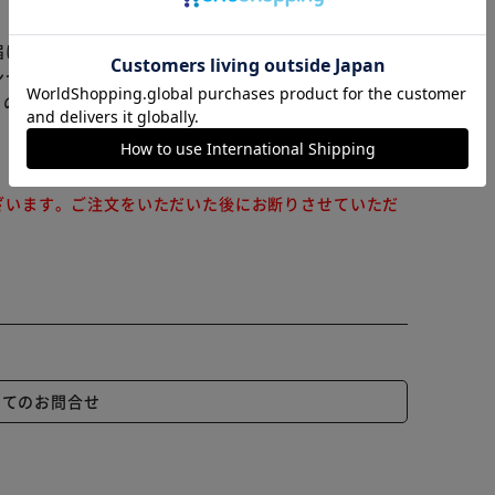
の返品・交換は承れませんので、あらかじめご了承くだ
カートに入れる
購入手続きへ
届けまでお時間を頂く場合がございます。
ンセル又は注文内容の変更をお願いいたしております。
らの商品はアイリスプラザがセレクトしたオススメ商品
ざいます。ご注文をいただいた後にお断りさせていただ
いてのお問合せ