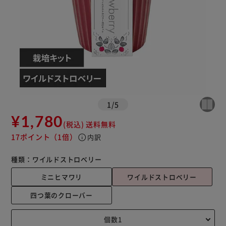
1
/
5
¥1,780
(税込)
送料無料
17ポイント
（1倍）
info
内訳
種類：
ワイルドストロベリー
ミニヒマワリ
ワイルドストロベリー
四つ葉のクローバー