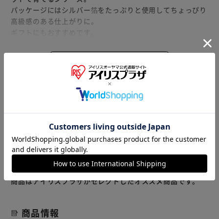
パッケージにはシルバー箔をたっぷりと使用してちょっぴり
高級感のある仕上がりに。
ギフトにもおすすめです。
【ワイルドストロベリー】
もっと見る
「幸せを運ぶ」と呼ばれているバラ科イチゴ属の多年草。
※製品は予告なく仕様を変更する場合がございます。あらか
四季なりのイチゴで暖かい室内で管理すれば、冬にも花を咲
じめご了承ください。
かせ実をつけます。
暑さ寒さに強く、とても育てやすいハーブです。
【ミニヒマワリ】
※当商品はお取り寄せ品の為、在庫の確認及び商品のお届け
背丈15～45cmのかわいいサイズです。
までお時間を頂く場合がございます。
夏以外の季節でも栽培を楽しむ事ができます。
また、商品がメーカーにて完売となっていた場合、キャンセ
ル又は注文内容の変更をお願いいたしております。
【四つ葉のクローバー】
予めご了承くださいますようお願いいたします。
■こちらの
高確率で四つ葉が出てくるクローバーの種*を使用していま
商品はアイリスプラザがセレクトしたオススメ商品です。
す。
栽培初期はどの葉もすべて三つ葉ですが、株が大きく育ち、
商品情報
茎の本数が増えてくると四つ葉が出てきて楽しめるようにな