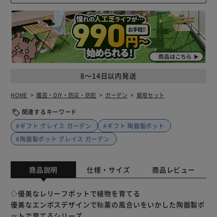
8～14日以内発送
HOME
園芸・DIY・防災・防犯
ガーデン
栽培セット
関連するキーワード
#ギフト グレイス ガーデン
#ギフト 陶器製ポット
#陶器製ポット グレイス ガーデン
商品説明
仕様・サイズ
商品レビュー
◇優美なレリーフポットで植物を育てる
優美なエンボスデザインで釉薬の風合いをいかした陶器製ポ
ットで育てるシリーズ。