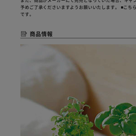
また、商品がメーカーにて完売となっていた場合、キャ
「幸せを運ぶ」と呼ばれているバラ科イチゴ属の多年草
予めご了承くださいますようお願いいたします。
■こち
四季なりのイチゴで暖かい室内で管理すれば、冬にも花
です。
暑さ寒さに強く、とても育てやすいハーブです。
商品情報