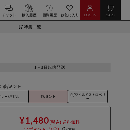
チャット
購入履歴
閲覧履歴
お気に入り
LOG IN
CART
特集一覧
1～3日以内発送
：
茶/ミント
白/ワイルドストロベリ
グレー/バジル
茶/ミント
ー
¥1,480
(税込)
送料無料
14ポイント
（1倍）
info
内訳