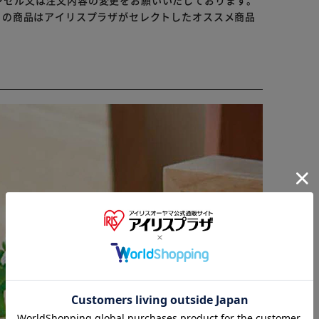
ンセル又は注文内容の変更をお願いいたしております。
。
らの商品はアイリスプラザがセレクトしたオススメ商品
を咲かせ実をつけます。
※ご確認ください
カートに入れる
購入手続きへ