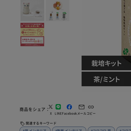
商品をシェア
X
LINE
Facebook
メール
コピー
関連するキーワード
#猫 インテリア
#陶器 インテリア
#コロコロ 猫
#コロ