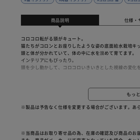
商品説明
仕様・
コロコロ転がる頭がキュート。
猫たちがコロンとお座りしたような姿の底面給水栽培キ
頭と体が分かれていて、体の中に水を溜めて育てます。
インテリアにもぴったり。
頭を少し動かして、コロコロいきいきとした視線の変化
【茶/ミント】
爽やかな香りとスーッとした清涼感があり、お菓子や飲
もっ
多年草の丈夫で育てやすいハーブです。
※製品は予告なく仕様を変更する場合がございます。あ
【グレー/バジル】
独特の香りで人気があり、パスタなどの西洋料理に幅広
丈夫で育てやすい代表的なハーブです。
※当商品はお取り寄せ品の為、在庫の確認及び商品のお
【白/ワイルドストロベリー】