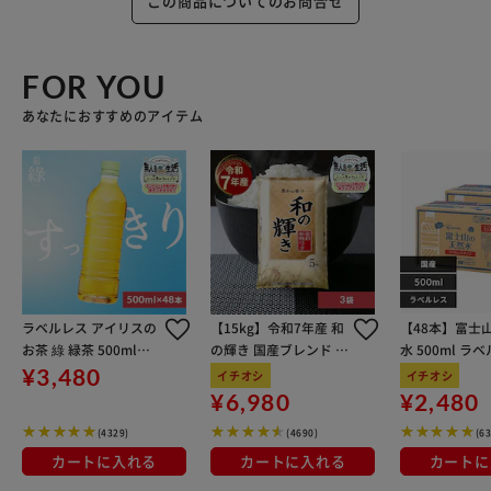
この商品についてのお問合せ
FOR YOU
あなたにおすすめのアイテム
ラベルレス アイリスの
【15kg】令和7年産 和
【48本】富士
お茶 綠 緑茶 500ml×4
の輝き 国産ブレンド 5
水 500ml ラ
8本 国産茶葉100％使
kg×3袋
¥3,480
イチオシ
イチオシ
用
¥6,980
¥2,480
(4329)
(4690)
(6
カートに入れる
カートに入れる
カートに