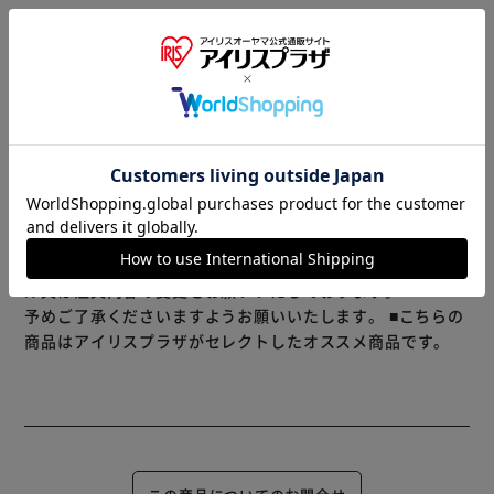
程よい噛み応えとうま味を堪能いただけます。
特製デミグラスソースはワインやパンとの相性も抜群です。
もっと見る
少し温めてお召し上がりいただけるとより風味が増します。
※製品は予告なく仕様を変更する場合がございます。あらか
じめご了承ください。
【ねぎ塩ソース】
程よい噛み応えとうま味を堪能いただけます。
※当商品はお取り寄せ品の為、在庫の確認及び商品のお届け
までお時間を頂く場合がございます。
また、商品がメーカーにて完売となっていた場合、キャンセ
ル又は注文内容の変更をお願いいたしております。
予めご了承くださいますようお願いいたします。
■こちらの
商品はアイリスプラザがセレクトしたオススメ商品です。