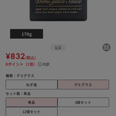
1
/
2
¥832
(税込)
8ポイント
（1倍）
info
内訳
種類：
デミグラス
ねぎ塩
デミグラス
セット数：
単品
単品
6個セット
12個セット