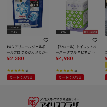
P&G アリエール ジェルボ
【72ロール】トイレットペ
ールプロ つめかえ メガジャ
ーパー ダブル ネピネピ ネ
ンボサイズ 57個入 単品
¥2,380
ピア
¥4,980
(6)
(58)
カートに入れる
カートに入れる