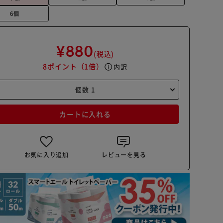
6個
¥880
(税込)
8ポイント
（1倍）
info
内訳
カートに入れる
お気に入り追加
レビューを見る