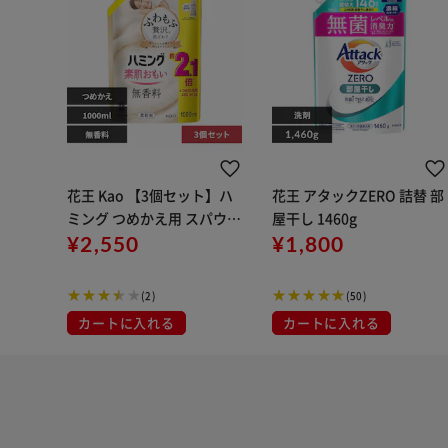
花王 Kao 【3個セット】ハ
花王 アタックZERO 詰替 部
ミング つめかえ用 スパウト
屋干し 1460g
パウチ 1000ml 無香料
¥2,550
¥1,800
(2)
(50)
カートに入れる
カートに入れる