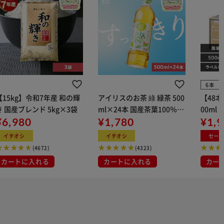
6本
【15kg】令和7年産 和の輝
アイリスのお茶 綠 緑茶 500
【48
き 国産ブレンド 5kg×3袋
ml×24本 国産茶葉100％使
00ml
¥6,980
用
¥1,780
¥1,
イチオシ
イチオシ
セー
(4672)
(4323)
カートに入れる
カートに入れる
カー