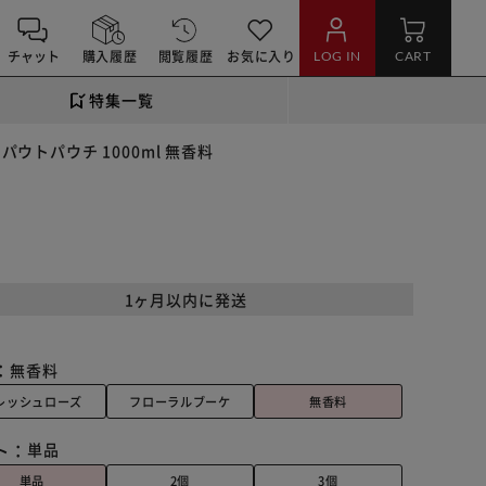
チャット
購入履歴
閲覧履歴
お気に入り
LOG IN
CART
特集一覧
パウトパウチ 1000ml 無香料
1ヶ月以内に発送
：
無香料
レッシュローズ
フローラルブーケ
無香料
ト：
単品
単品
2個
3個