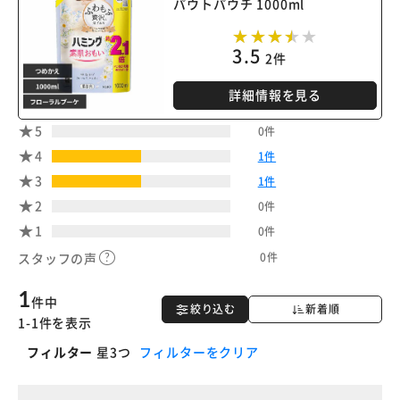
パウトパウチ 1000ml
3.5
2件
詳細情報を見る
5
0件
4
1件
3
1件
2
0件
1
0件
0件
スタッフの声
1
件中
絞り込む
新着順
1-1件を表示
フィルター
星3つ
フィルターをクリア