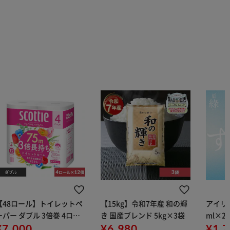
【48ロール】トイレットペ
【15kg】令和7年産 和の輝
アイリス
ーパー ダブル 3倍巻 4ロー
き 国産ブレンド 5kg×3袋
ml×2
ル×12 スコッティ
¥7,000
¥6,980
用
¥1,