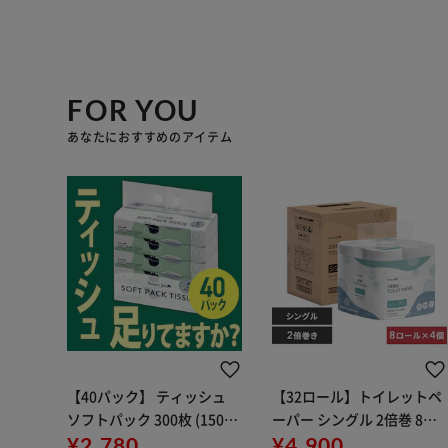
FOR YOU
あなたにおすすめのアイテム
【40パック】 ティッシュ
【32ロール】トイレットペ
ソフトパック 300枚 (150
ーパー シングル 2倍巻 8ロ
組) 5パック×8個
¥2,780
ール×4個セット スマート
¥4,900