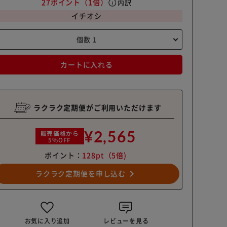
27ポイント
（1倍）
info
内訳
イチオシ
カートに入れる
ラクラク定期便がご利用いただけます
¥2,565
販売価格から
5%OFF
ポイント：
128pt
（5倍)
navigate_next
ラクラク定期便を申し込む
お気に入り追加
レビューを見る