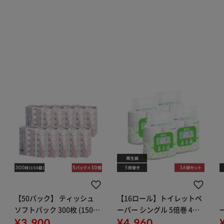
【50パック】 ティッシュ
【16ロール】トイレットペ
ソフトパック 300枚 (150
ーパー シングル 5倍巻 4ロ
組) 5パック×10
¥3,900
ール×4個セットスマート
¥4,960