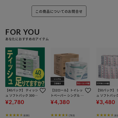
この商品についてのお問合せ
FOR YOU
あなたにおすすめのアイテム
【40パック】 ティッシ
【32ロール】トイレッ
【50パック】
ュ ソフトパック 300枚
トペーパー シングル 2
ュ ソフトパック
(150組) 5パック×8個
倍巻 8ロール×4個セッ
(150組) 5パッ
¥2,780
¥4,380
¥3,480
ト スマートエール
(630)
(763)
(81