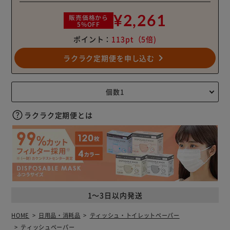
¥2,261
販売価格から
5%OFF
ポイント：
113pt
（5倍)
navigate_next
ラクラク定期便を申し込む
ラクラク定期便とは
1～3日以内発送
HOME
日用品・消耗品
ティッシュ・トイレットペーパー
ティッシュペーパー