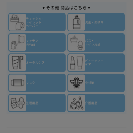
▼その他 商品はこちら▼
ティッシュ・
トイレット
洗剤・柔軟剤
ペーパー
キッチン
バス・
消耗品
トイレ用品
ビューティー
オーラルケア
ケア
マスク
虫対策
生理用品
介護用品