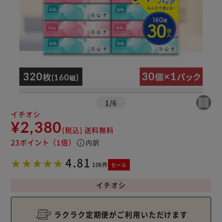
1
/
6
イチオシ
¥2,380
(税込)
送料無料
23ポイント
（1倍）
info
内訳
4.81
106件
セール
イチオシ
ラクラク定期便がご利用いただけます