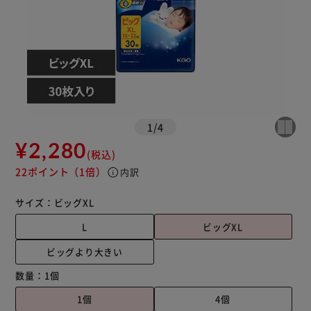
1
/
4
¥2,280
(税込)
22ポイント
（1倍）
info
内訳
サイズ：
ビッグXL
L
ビッグXL
ビッグより大きい
数量：
1個
1個
4個