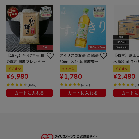
【15kg】令和7年産 和
アイリスのお茶 綠 緑茶
【48本】富士
の輝き 国産ブレンド 5
500ml×24本 国産茶葉
水 500ml ラ
kg×3袋
100％使用
イチオシ
イチオシ
イチオシ
¥6,980
¥1,780
¥2,480
(4682)
(4327)
(6
カートに入れる
カートに入れる
カートに