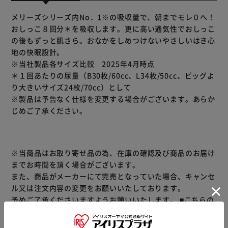
メリーズシリーズ内No．1※の吸収量で、朝までモレ０へ！
おしっこ８回分＊を吸収します。更に高い通気性でおしっこ
の後もずっと肌さら。おなかをしめつけないやさしいはき心
地の快眠設計。
※当社製品各サイズ比較 2025年4月時点
＊１回あたりの尿量（B30枚/60cc、L34枚/50cc、ビッグよ
り大きいサイズ24枚/70cc）として
※製品は予告なく仕様を変更する場合がございます。あらか
じめご了承ください。
※当商品はお取り寄せ品の為、在庫の確認及び商品のお届け
までお時間を頂く場合がございます。
また、商品がメーカーにて完売となっていた場合、キャンセ
ル又は注文内容の変更をお願いいたしております。
予めご了承くださいますようお願いいたします。
■こちらの
商品はアイリスプラザがセレクトしたオススメ商品です。