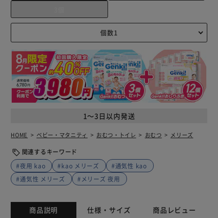
3個
1～3日以内発送
HOME
ベビー・マタニティ
おむつ・トイレ
おむつ
メリーズ
関連するキーワード
#夜用 kao
#kao メリーズ
#通気性 kao
#通気性 メリーズ
#メリーズ 夜用
商品説明
仕様・サイズ
商品レビュー