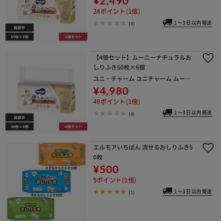
¥2,490
チャーム
24ポイント(1倍)
1～3日以内発送
(0)
【4個セット】ムーニーナチュラルお
しりふき50枚×6個
ユニ・チャーム ユニチャーム ムーニ
ー 赤ちゃん おしりふき ベビー ユニ・
¥4,980
チャーム
49ポイント(1倍)
1～3日以内発送
(0)
エルモアいちばん 流せるおしりふき5
0枚
¥500
5ポイント(1倍)
1～3日以内発送
(1)