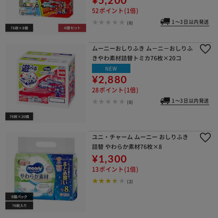
52ポイント(1倍)
1～3日以内発送
(0)
ムーニーおしりふき ム－ニ－おしりふ
きやわ素材詰替トミカ76枚×20コ
NEW
¥2,880
28ポイント(1倍)
1～3日以内発送
(0)
ユニ・チャーム ムーニー おしりふき
詰替 やわらか素材76枚×8
¥1,300
13ポイント(1倍)
(2)