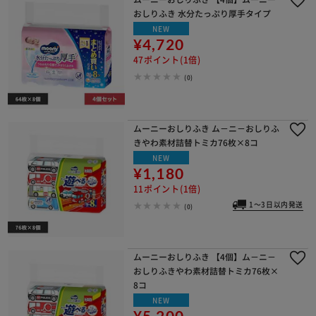
おしりふき 水分たっぷり厚手タイプ
NEW
¥4,720
47ポイント(1倍)
(0)
ムーニーおしりふき ム－ニ－おしりふ
きやわ素材詰替トミカ76枚×8コ
NEW
¥1,180
11ポイント(1倍)
1～3日以内発送
(0)
ムーニーおしりふき 【4個】ム－ニ－
おしりふきやわ素材詰替トミカ76枚×
8コ
NEW
¥5,200