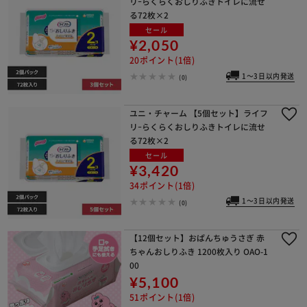
リｰらくらくおしりふきトイレに流せ
る72枚×2
セール
¥2,050
20ポイント(1倍)
1～3日以内発送
(0)
ユニ・チャーム 【5個セット】ライフ
リｰらくらくおしりふきトイレに流せ
る72枚×2
セール
¥3,420
34ポイント(1倍)
1～3日以内発送
(0)
【12個セット】おぱんちゅうさぎ 赤
ちゃんおしりふき 1200枚入り OAO-1
00
¥5,100
51ポイント(1倍)