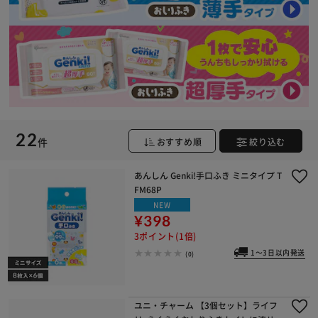
22
件
おすすめ順
絞り込む
あんしん Genki!手口ふき ミニタイプ T
FM68P
NEW
¥398
3ポイント(1倍)
1～3日以内発送
(0)
ユニ・チャーム 【3個セット】ライフ