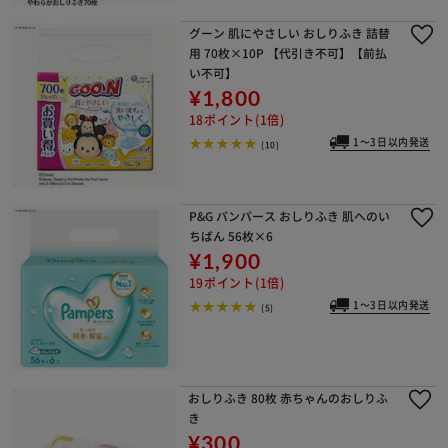
グーン 肌にやさしい おしりふき 詰替
用 70枚×10P 【代引き不可】【前払
い不可】
¥1,800
18ポイント(1倍)
1～3日以内発送
(10)
P&G パンパース おしりふき 肌へのい
ちばん 56枚×6
¥1,900
19ポイント(1倍)
1～3日以内発送
(5)
おしりふき 80枚 赤ちゃんのおしりふ
き
¥300