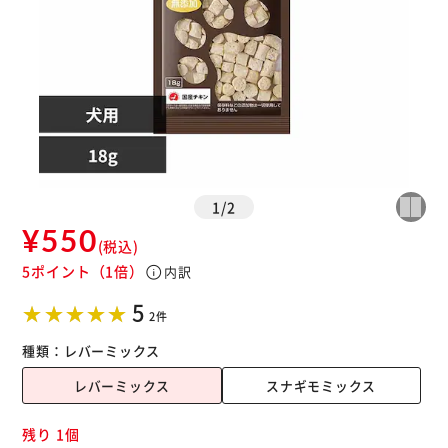
1
/
2
¥550
(税込)
5ポイント
（1倍）
info
内訳
5
2件
種類：
レバーミックス
レバーミックス
スナギモミックス
残り 1個