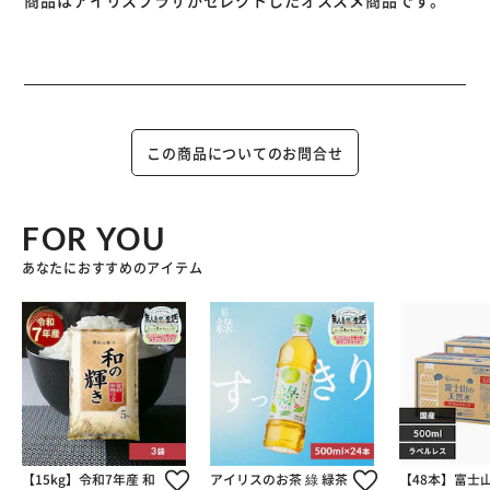
商品はアイリスプラザがセレクトしたオススメ商品です。
【スナギモミックス】
鶏原料100％！
フリーズドライの機能はそのままに与えやすい粒タイプ
新鮮な鶏ムネ肉と鶏スナギモのみで作られています。
食いつき良くそのまま与えられるフリーズドライのおやつで
この商品についてのお問合せ
す。
成型の為のツナギなどは使用せず、完全無添加で仕上げてい
ます。
FOR YOU
あなたにおすすめのアイテム
【15kg】令和7年産 和
アイリスのお茶 綠 緑茶
【48本】富士