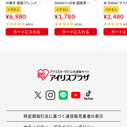
の輝き 国産ブレンド 5
500ml×24本 国産茶葉
水 500ml ラ
kg×3袋
100％使用
イチオシ
イチオシ
イチオシ
¥6,980
¥1,780
¥2,480
(4693)
(4330)
(6
カートに入れる
カートに入れる
カートに
特定商取引法に基づく通信販売業者の表示
セキュリティ・プライバシーポリシー