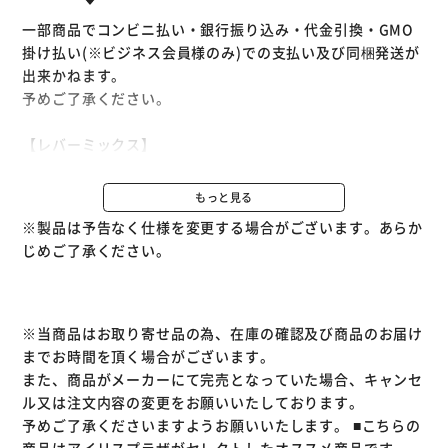
一部商品でコンビニ払い・銀行振り込み・代金引換・GMO
掛け払い(※ビジネス会員様のみ)での支払い及び同梱発送が
出来かねます。
予めご了承ください。
【レバーミックス】
鶏原料100％！
フリーズドライの機能はそのままに与えやすい粒タイプ
もっと見る
新鮮な鶏ムネ肉と鶏レバーのみで作られています。
※製品は予告なく仕様を変更する場合がございます。あらか
食いつき良くそのまま与えられるフリーズドライのおやつで
じめご了承ください。
す。
成型の為のツナギなどは使用せず、完全無添加で仕上げてい
ます。
※当商品はお取り寄せ品の為、在庫の確認及び商品のお届け
【トサカミックス】
までお時間を頂く場合がございます。
フリーズドライの機能はそのままに与えやすい粒タイプ
また、商品がメーカーにて完売となっていた場合、キャンセ
鶏原料100％でできています
ル又は注文内容の変更をお願いいたしております。
新鮮ムネ肉にヒアルロン酸たっぷりのトサカをミックス！
予めご了承くださいますようお願いいたします。
■こちらの
食べやすい粒タイプで毛艶をキープ