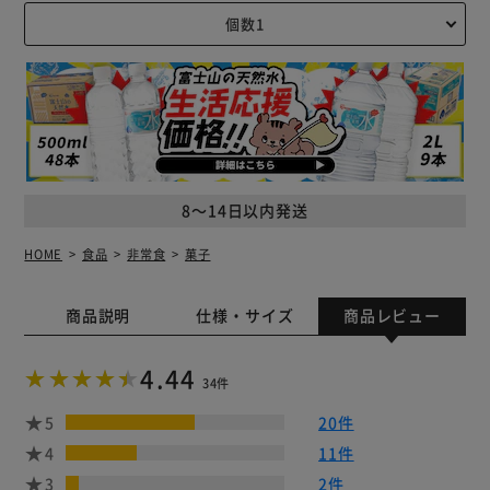
8～14日以内発送
HOME
食品
非常食
菓子
商品説明
仕様・サイズ
商品レビュー
4.44
34件
5
20件
4
11件
3
2件