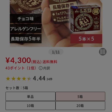
1
/
11
¥4,300
(税込)
送料無料
43ポイント
（1倍）
info
内訳
4.44
34件
セット数：
5箱
単品
5箱
10箱
20箱