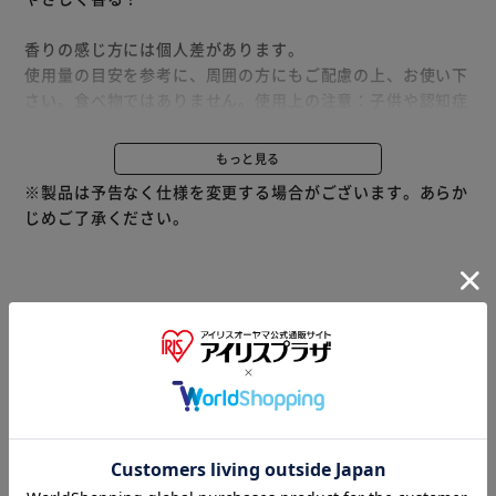
香りの感じ方には個人差があります。
使用量の目安を参考に、周囲の方にもご配慮の上、お使い下
さい。食べ物ではありません。使用上の注意：子供や認知症
の方の手の届く所に置かない。用途外に使用しない。窒息の
原因になる可能性がありますので、容器キャップは常に固く
もっと見る
締め、お子様が誤って口にいれないようにしてください。
※製品は予告なく仕様を変更する場合がございます。あらか
応急処置：万が一、飲み込んだ場合は水を飲ませる、又、目
じめご了承ください。
に入った場合はこすらずに水でよく洗う等応急処置をし、医
師に相談する。子供の手の届かない所に置いてください。
※当商品はお取り寄せ品の為、在庫の確認及び商品のお届け
髪ふくタオルの水分さらっと吸収* 柔軟剤と比べて、超吸水
までお時間を頂く場合がございます。
*&香り長続き
また、商品がメーカーにて完売となっていた場合、キャンセ
柔軟剤より上質なフレグランスが、香水よりやさしく、長く
ル又は注文内容の変更をお願いいたしております。
続きます。
予めご了承くださいますようお願いいたします。
■こちらの
上品なルームキャンドルの香り
商品はアイリスプラザがセレクトしたオススメ商品です。
ホワイトムスクの香り：ムスクの上品な甘さと暖かさが優し
く重なり、心やすらぐひとときへ。