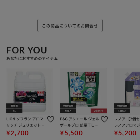
この商品についてのお問合せ
FOR YOU
あなたにおすすめのアイテム
LION ソフラン アロマ
P&G アリエール ジェル
レノア 【2個
リッチ ジュリエット 4
ボールプロ 部屋干し用
レノアアロマ
L
つめかえ 超メガジャン
ホワイトムス
¥2,700
¥5,500
¥5,200
ボサイズ 73個入 2個セ
つめかえ用超