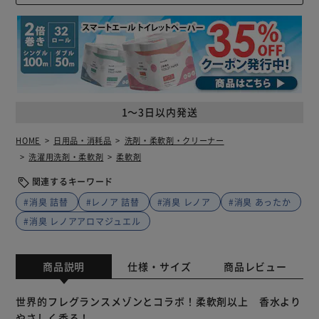
1～3日以内発送
HOME
日用品・消耗品
洗剤・柔軟剤・クリーナー
洗濯用洗剤・柔軟剤
柔軟剤
関連するキーワード
#消臭 詰替
#レノア 詰替
#消臭 レノア
#消臭 あったか
#消臭 レノアアロマジュエル
商品説明
仕様・サイズ
商品レビュー
世界的フレグランスメゾンとコラボ！柔軟剤以上 香水より
やさしく香る！