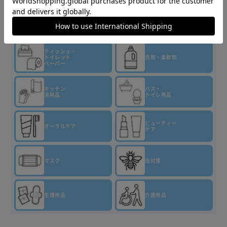
商品情報
縦型/ドラム式どちらでもOK
お洗濯のはじめに入れるだけ！
通常※の約3.3倍。 約4ヶ月使える
▼その他 商品はこちら▼
*当社柔軟剤比。複数回洗濯後。
※アロマジュエル通常サイズ（420mL）1週間に2回、3kg
ティッシュ・
トイレット
洗剤・柔軟剤
の洗濯（本品36mL使用で）
ペーパー
キッチン
バス・
消耗品
トイレ用品
ビューティー
オーラルケア
ケア
マスク
虫対策
生理用品
介護用品