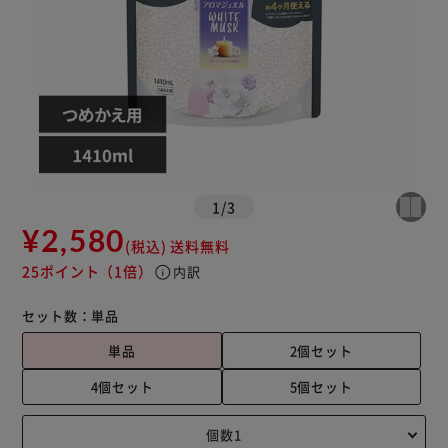
1
/
3
¥2,580
(税込)
送料無料
25ポイント
（1倍）
info
内訳
セット数：
単品
単品
2個セット
4個セット
5個セット