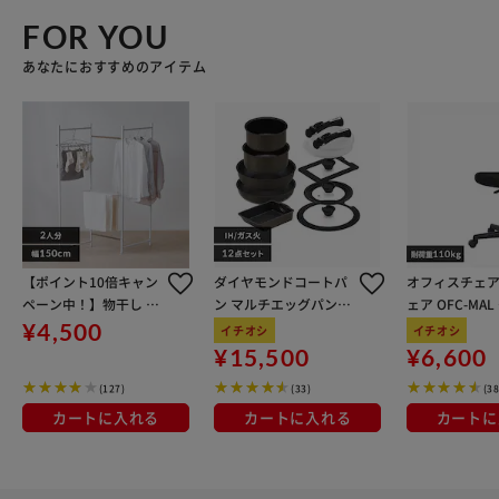
FOR YOU
あなたにおすすめのアイテム
【ポイント10倍キャン
ダイヤモンドコートパ
オフィスチェア
ペーン中！】物干し 室
ン マルチエッグパン入
ェア OFC-MA
内用 折りたたみ式 3連
り 12点セット IHガス
ン
¥4,500
イチオシ
イチオシ
OTM-150R ホワイト 一
火対応 MEGI-12S ブラ
¥15,500
¥6,600
人暮らしにオススメ
ウンメタリック
(127)
(33)
(38
カートに入れる
カートに入れる
カートに