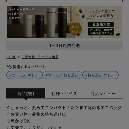
1～3日以内発送
HOME
生活雑貨・キッチン用品
関連するキーワード
#サーモス ボトル
#サーモス 持ち運び
#持ち運び ボトル
商品説明
仕様・サイズ
商品レビュー
くしゅっと、丸めてコンパクト！たたまず丸めるエコバッグ
◇お買い物・荷物の持ち運びに
◇肩かけOK
◇丈夫で、くりかえし使える