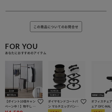
この商品についてのお問合せ
FOR YOU
あなたにおすすめのアイテム
【ポイント10倍キャン
ダイヤモンドコートパ
オフィスチェア
ペーン中！】物干し 室
ン マルチエッグパン入
ェア OFC-MA
内用 折りたたみ式 3連
り 12点セット IHガス
ン