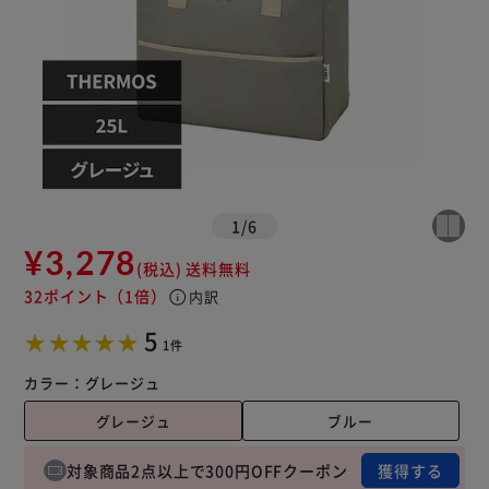
1
/
6
¥3,278
(税込)
送料無料
32ポイント
（1倍）
info
内訳
5
1件
カラー：
グレージュ
グレージュ
ブルー
対象商品2点以上で300円OFFクーポン
獲得する