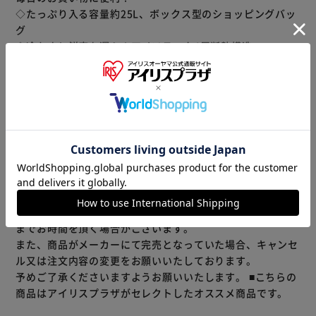
◇たっぷり入る容量約25L、ボックス型のショッピングバッ
グ
◇冷たさと鮮度を運ぶ！アイソテック4層断熱構造
◇コンパクトにたためる
◇メッシュポケット付き
◇クッション性あり：ガラスびんや卵などにかかる衝撃をや
わらげます
もっと見る
◇ジッパー付きのフロントポケット
※製品は予告なく仕様を変更する場合がございます。あらか
◇安定した底形状：ボックス型で食品の出し入れもラクラク
じめご了承ください。
◇350mlの缶なら45缶、500mlのペットボトルなら25本、
2Lボトルなら8本入る
※当商品はお取り寄せ品の為、在庫の確認及び商品のお届け
までお時間を頂く場合がございます。
また、商品がメーカーにて完売となっていた場合、キャンセ
ル又は注文内容の変更をお願いいたしております。
予めご了承くださいますようお願いいたします。
■こちらの
商品はアイリスプラザがセレクトしたオススメ商品です。