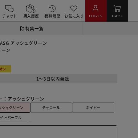
チャット
購入履歴
閲覧履歴
お気に入り
LOG IN
CART
特集一覧
0 ASG アッシュグリーン
リーン
オシ
1～3日以内発送
ー：
アッシュグリーン
ッシュグリーン
チャコール
ネイビー
ライトパープル