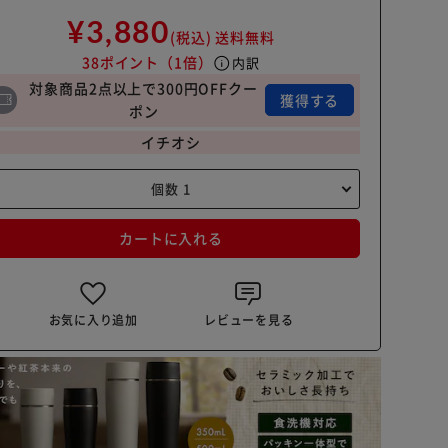
¥3,880
(税込)
送料無料
38ポイント
（1倍）
info
内訳
対象商品2点以上で300円OFFクー
獲得する
ポン
イチオシ
カートに入れる
お気に入り追加
レビューを見る