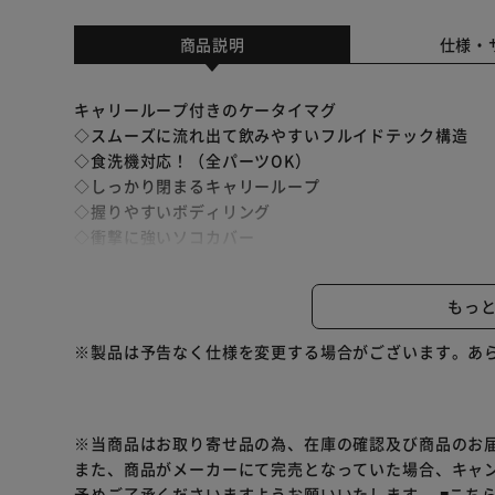
商品説明
仕様・
キャリーループ付きのケータイマグ
◇スムーズに流れ出て飲みやすいフルイドテック構造
◇食洗機対応！（全パーツOK）
◇しっかり閉まるキャリーループ
◇握りやすいボディリング
◇衝撃に強いソコカバー
◇ステンレス製魔法びん構造だから高い保温・保冷力！
◇スポーツ飲料OK ※温めたスポーツ飲料は入れないで
もっ
◇丸洗いOK ※本体は水中に放置しないでください。
※製品は予告なく仕様を変更する場合がございます。あ
※当商品はお取り寄せ品の為、在庫の確認及び商品のお
また、商品がメーカーにて完売となっていた場合、キャ
予めご了承くださいますようお願いいたします。
■こち