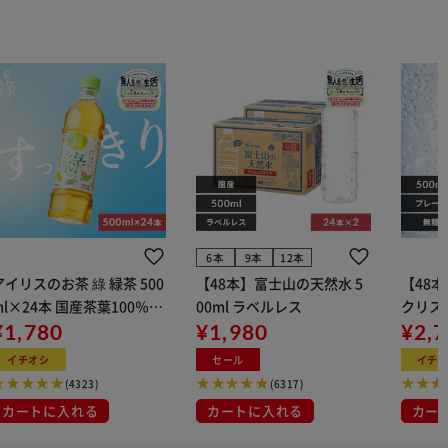
6本
9本
12本
アイリスのお茶 綠 緑茶 500
【48本】富士山の天然水 5
【48本】
ml×24本 国産茶葉100％使
00ml ラベルレス
クリス
用
¥1,780
¥1,980
ン 500
¥2,
イチオシ
セール
イチ
(4323)
(6317)
カートに入れる
カートに入れる
カー