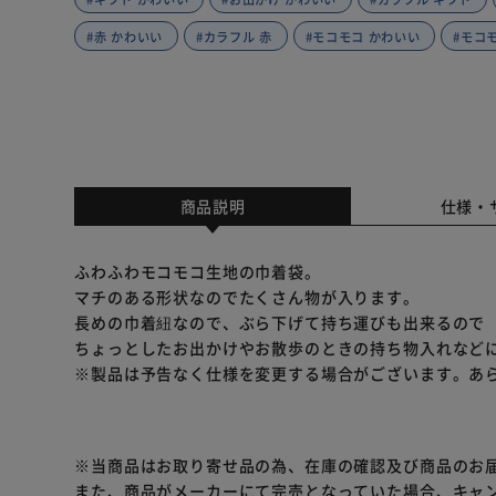
#赤 かわいい
#カラフル 赤
#モコモコ かわいい
#モコ
商品説明
仕様・
ふわふわモコモコ生地の巾着袋。
マチのある形状なのでたくさん物が入ります。
長めの巾着紐なので、ぶら下げて持ち運びも出来るので
ちょっとしたお出かけやお散歩のときの持ち物入れなど
※製品は予告なく仕様を変更する場合がございます。あ
※当商品はお取り寄せ品の為、在庫の確認及び商品のお
また、商品がメーカーにて完売となっていた場合、キャ