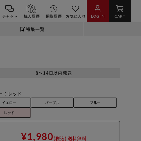
チャット
購入履歴
閲覧履歴
お気に入り
LOG IN
CART
特集一覧
8～14日以内発送
ー：
レッド
イエロー
パープル
ブルー
レッド
¥1,980
(税込)
送料無料