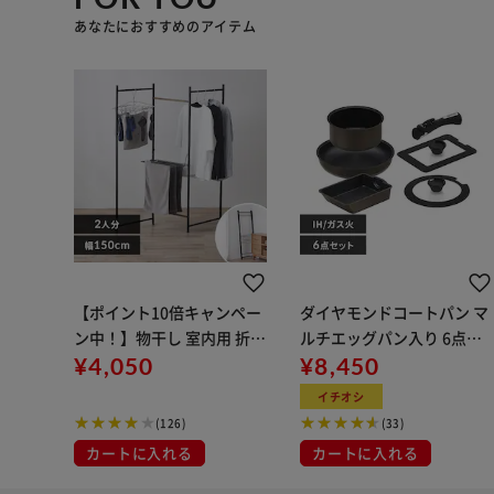
あなたにおすすめのアイテム
【ポイント10倍キャンペー
ダイヤモンドコートパン マ
ン中！】物干し 室内用 折り
ルチエッグパン入り 6点セ
たたみ式 3連 OTM-150R ブ
¥4,050
ット IHガス火対応 MEGI-6S
¥8,450
ラック 一人暮らしにオスス
ブラウンメタリック
イチオシ
メ
(126)
(33)
カートに入れる
カートに入れる