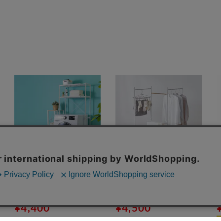
ランドリーラック 横幅伸縮
【ポイント10倍キャンペー
タイプ LR-155P ホワイト
ン中！】物干し 室内用 折り
¥4,400
たたみ式 3連 OTM-150R ホ
¥4,500
ワイト 一人暮らしにオスス