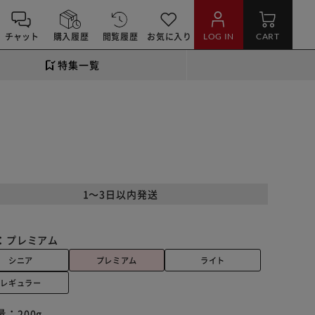
チャット
購入履歴
閲覧履歴
お気に入り
LOG IN
CART
特集一覧
1～3日以内発送
：
プレミアム
シニア
プレミアム
ライト
レギュラー
量：
200g