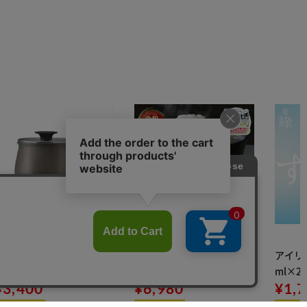
鍋 マルチポット 2.2L IH/ガ
【15kg】令和7年産 和の輝
アイリス
ス MCP-14 ブラウン
き 国産ブレンド 5kg×3袋
ml×2
¥3,400
¥6,980
用
¥1,