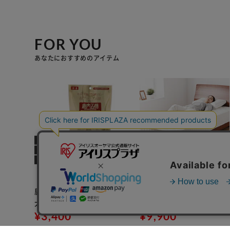
FOR YOU
あなたにおすすめのアイテム
鹿肉五膳プレミアム200g
マットレス シングル ポケッ
犬 おやつ
トコイル 厚さ20㎝ ホワイ
¥3,400
ト
¥9,900