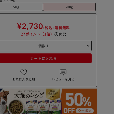
50ｇ
200g
¥2,730
(税込)
送料無料
27ポイント
（1倍）
info
内訳
カートに入れる
お気に入り追加
レビューを見る