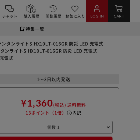
チャット
購入履歴
閲覧履歴
お気に入り
LOG IN
CART
特集一覧
ンタンライトS HX10LT-016GR 防災 LED 充電式
ンライトS HX10LT-016GR 防災 LED 充電式
 充電式
1～3日以内発送
¥1,360
(税込)
送料無料
13ポイント
（1倍）
info
内訳