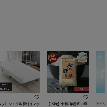
ベッド シングル 脚付きマッ
【15kg】令和7年産 和の輝
アイリス