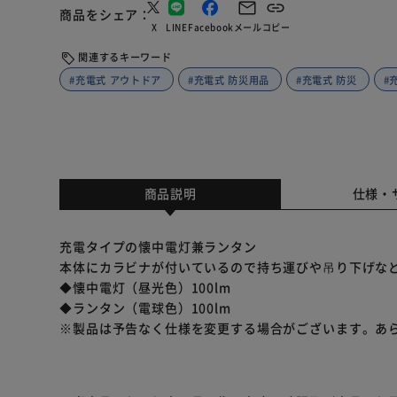
商品をシェア
X
LINE
Facebook
メール
コピー
関連するキーワード
#充電式 アウトドア
#充電式 防災用品
#充電式 防災
#
商品説明
仕様・
充電タイプの懐中電灯兼ランタン
本体にカラビナが付いているので持ち運びや吊り下げな
◆懐中電灯（昼光色）100lm
◆ランタン（電球色）100lm
※製品は予告なく仕様を変更する場合がございます。あ