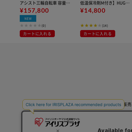
アシスト三輪自転車 容量5.
低温保冷剤M付き】HUGEL
8Ah BEPN18-WH 【時間指
¥157,800
クーラーボックス エアロゲ
¥14,800
定不可】【代引不可】
ルソフトクーラーボックス
NEW
15L AGSC-15C チャコール
(0)
(14)
グレー
カートに入れる
カートに入れる
特定商取引法に基づく通信販売