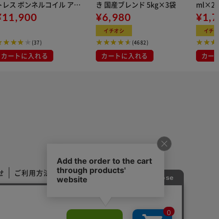
トレス ボンネルコイル アイ
き 国産ブレンド 5kg×3袋
ml×2
ボリー
¥11,900
¥6,980
用
¥1,
イチオシ
イチ
(37)
(4682)
カートに入れる
カートに入れる
カー
せ
ご利用方法
ご利用規約