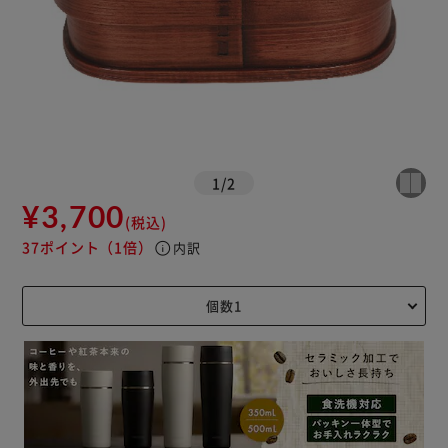
1
/
2
¥3,700
(税込)
37ポイント
（1倍）
info
内訳