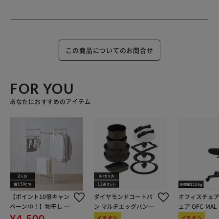
この商品についてのお問合せ
FOR YOU
あなたにおすすめのアイテム
【ポイント10倍キャン
ダイヤモンドコートパ
オフィスチェア
ペーン中！】物干し 室
ン マルチエッグパン入
ェア OFC-MA
内用 折りたたみ式 3連
り 12点セット IHガス
ン
¥4,500
イチオシ
イチオシ