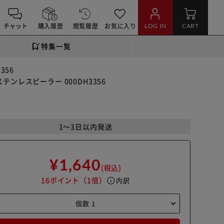
チャット
購入履歴
閲覧履歴
お気に入り
LOG IN
CART
特集一覧
356
テンレスピーラー 000DH3356
1～3日以内発送
¥1,640
(税込)
16ポイント
（1倍）
info
内訳