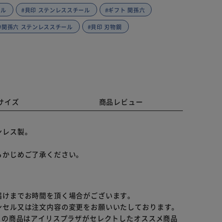
ール
#貝印 ステンレススチール
#ギフト 関孫六
#関孫六 ステンレススチール
#貝印 刃物鋼
サイズ
商品レビュー
ンレス製。
らかじめご了承ください。
届けまでお時間を頂く場合がございます。
ンセル又は注文内容の変更をお願いいたしております。
らの商品はアイリスプラザがセレクトしたオススメ商品