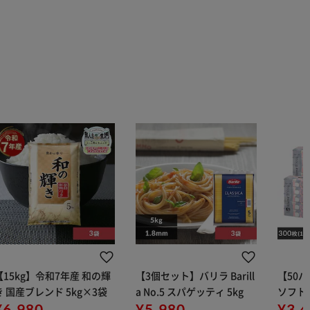
【15kg】令和7年産 和の輝
【3個セット】バリラ Barill
【50
き 国産ブレンド 5kg×3袋
a No.5 スパゲッティ 5kg
ソフトパ
¥6,980
¥5,980
組) 5
¥3,