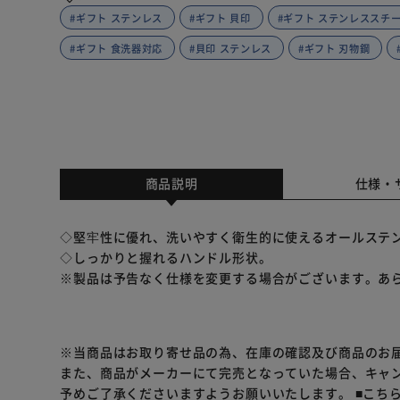
#ギフト ステンレス
#ギフト 貝印
#ギフト ステンレススチ
#ギフト 食洗器対応
#貝印 ステンレス
#ギフト 刃物鋼
商品説明
仕様・
◇堅牢性に優れ、洗いやすく衛生的に使えるオールステ
◇しっかりと握れるハンドル形状。
※製品は予告なく仕様を変更する場合がございます。あ
※当商品はお取り寄せ品の為、在庫の確認及び商品のお
また、商品がメーカーにて完売となっていた場合、キャ
予めご了承くださいますようお願いいたします。
■こち