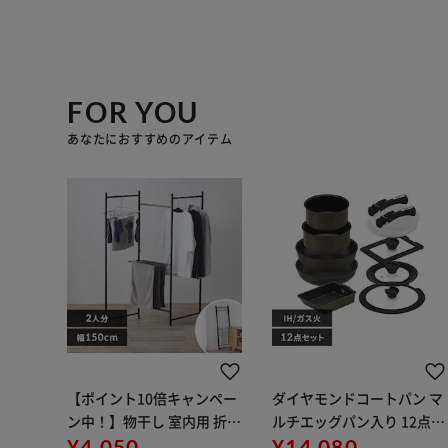
FOR YOU
あなたにおすすめのアイテム
【ポイント10倍キャンペー
ダイヤモンドコートパン マ
ン中！】物干し 室内用 折り
ルチエッグパン入り 12点セ
たたみ式 3連 OTM-150R ブ
¥4,050
ット IHガス火対応 MEGI-12
¥14,080