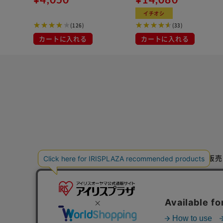
ラック 一人暮らしにオスス
S ブラウンメタリック
イチオシ
メ
(126)
(33)
カートに入れる
カートに入れる
特定商取引法に基づく通信販売