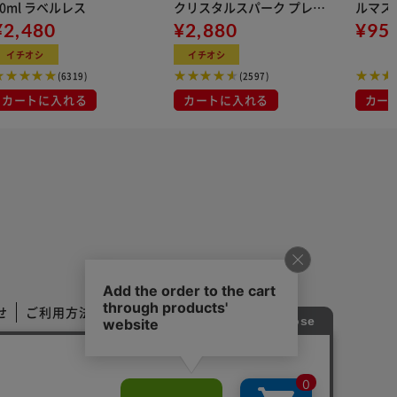
00ml ラベルレス
クリスタルスパーク プレー
ルマス
¥2,480
ン 500ml
¥2,880
イト 大容量 DIS
¥95
マスク
イチオシ
イチオシ
布
(6319)
(2597)
カートに入れる
カートに入れる
カー
せ
ご利用方法
ご利用規約