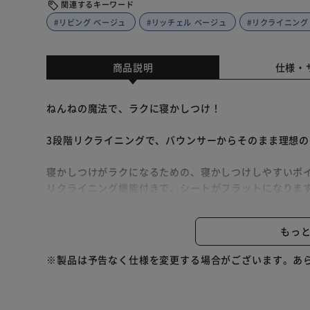
関連するキーワード
#リビング ベージュ
#リッチェル ベージュ
#リクライニング
商品説明
仕様・
ねんねの魔法で、ラクに寝かしつけ！
3段階リクライニングで、バウンサーからそのまま理想の
寝かしつけがラクになるための、寝かしつけしやすいポ
リクライニング機能付きで、シートがフラットになりま
おしりが沈み込む形状なので、快適な寝心地を提供しま
もっ
足元までしっかり隠れる大きな幌付き。
暗くすることが難しい日中のリビングでも暗がりをつく
※製品は予告なく仕様を変更する場合がございます。あ