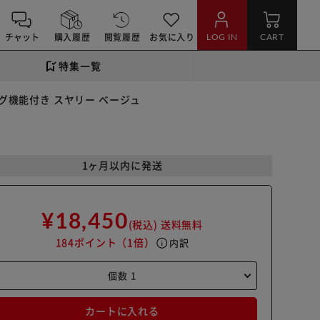
チャット
購入履歴
閲覧履歴
お気に入り
LOG IN
CART
特集一覧
グ機能付き スヤリー ベージュ
1ヶ月以内に発送
¥18,450
(税込)
送料無料
184ポイント
（1倍）
info
内訳
カートに入れる