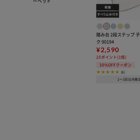
ーベッド
踏み台 2段ステップ 
ク 90194
¥2,590
25ポイント(1倍)
30%OFFクーポン
(6)
1～3日以内発