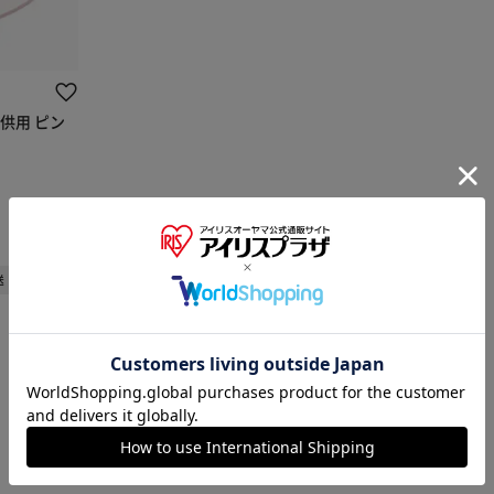
子供用 ピン
送
※ご確認ください
カートに入れる
購入手続きへ
1