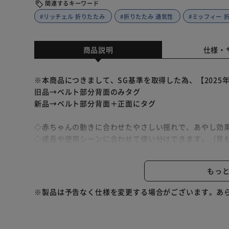
関連するキーワード
#リッチェル 折りたたみ
#折りたたみ 通気性
#ミッフィー 
商品説明
仕様・
※本商品につきまして、SG基準を取得した為、【2025
旧品→ベルト部分背面のみタグ
新品→ベルト部分背面＋正面にタグ
◇赤ちゃんの動きに合わせたやさしい揺れで、あやし効
◇成長や使用シーンに合わせて使い分けできます。（背もたれ
◇手洗いできるやわらかい布製のおもちゃで、取り外し
◇シートベルトのバックルは、使いやすいワンプッシュ
もっ
◇使わない時は場所をとらずに収納でき、持ち運びも簡
◇通気性が良いので汗っかきの赤ちゃんでも快適に過ご
※製品は予告なく仕様を変更する場合がございます。あ
◇洗濯ネットに入れて丸洗いできます。