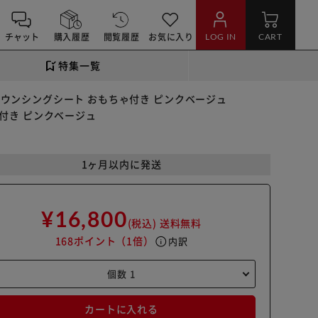
チャット
購入履歴
閲覧履歴
お気に入り
LOG IN
CART
特集一覧
バウンシングシート おもちゃ付き ピンクベージュ
ゃ付き ピンクベージュ
1ヶ月以内に発送
¥16,800
(税込)
送料無料
168ポイント
（1倍）
info
内訳
カートに入れる