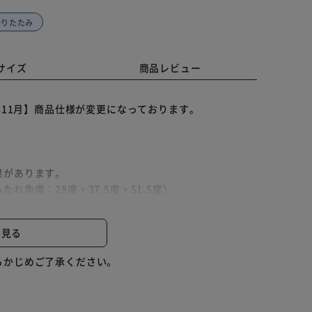
折りたたみ
サイズ
商品レビュー
年11月】商品仕様が変更になっております。
果があります。
角度：28度・37.5度・51.5度）
て遊ぶこともできます。
式です。
と見る
単です。
せます。
らかじめご了承ください。