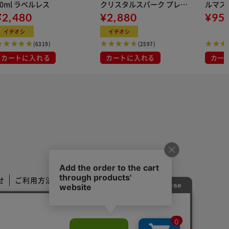
00ml ラベルレス
クリスタルスパーク プレー
ルマス
¥2,480
ン 500ml
¥2,880
イト 大容量 DIS
¥95
マスク
イチオシ
イチオシ
布
(6319)
(2597)
カートに入れる
カートに入れる
カー
せ
ご利用方法
ご利用規約