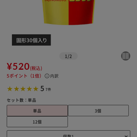
1
/
2
¥520
(税込)
5ポイント
（1倍）
info
内訳
5
7件
セット数：
単品
単品
3個
12個