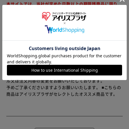
本サイトでは、当社が定めた日数以上の期限残商品に限り、
出荷しています
コンソメ スープ 大容量 洋食 味の素 あじのもと
※製品は予告なく仕様を変更する場合がございます。あらか
じめご了承ください。
※当商品はお取り寄せ品の為、在庫の確認及び商品のお届け
までお時間を頂く場合がございます。
また、商品がメーカーにて完売となっていた場合、キャンセ
ル又は注文内容の変更をお願いいたしております。
予めご了承くださいますようお願いいたします。
■こちらの
商品はアイリスプラザがセレクトしたオススメ商品です。