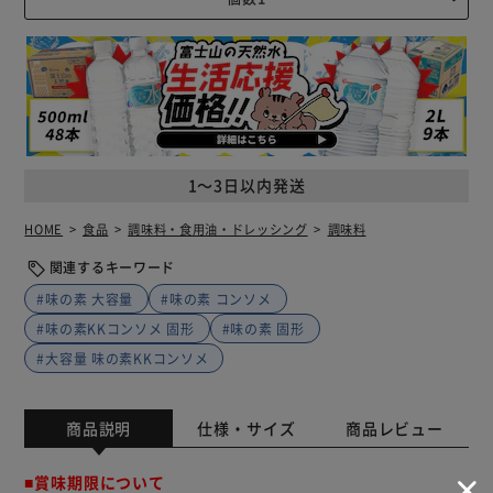
1～3日以内発送
HOME
食品
調味料・食用油・ドレッシング
調味料
関連するキーワード
#味の素 大容量
#味の素 コンソメ
#味の素KKコンソメ 固形
#味の素 固形
#大容量 味の素KKコンソメ
商品説明
仕様・サイズ
商品レビュー
■賞味期限について