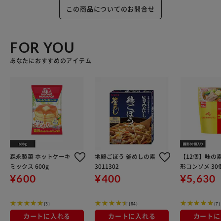
この商品についてのお問合せ
FOR YOU
あなたにおすすめのアイテム
森永製菓 ホットケーキ
地鶏ごぼう 釜めしの素
【12個】味の素
ミックス 600g
3011302
形コンソメ 30
チパック
¥600
¥400
¥5,630
(3)
(64)
(7)
カートに入れる
カートに入れる
カートに