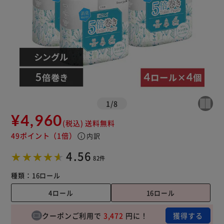
1
/
8
¥4,960
(税込)
送料無料
49ポイント
（1倍）
info
内訳
4.56
82件
種類：
16ロール
4ロール
16ロール
クーポンご利用で
3,472
円に！
獲得する