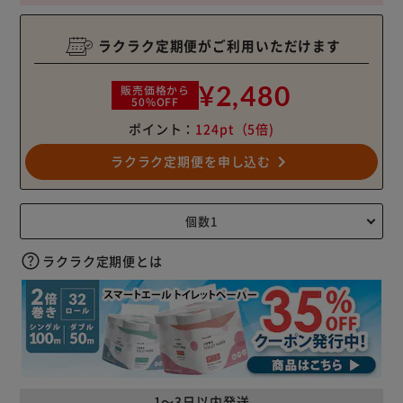
ラクラク定期便がご利用いただけます
¥2,480
販売価格から
50%OFF
ポイント：
124pt
（5倍)
navigate_next
ラクラク定期便を申し込む
ラクラク定期便とは
1～3日以内発送