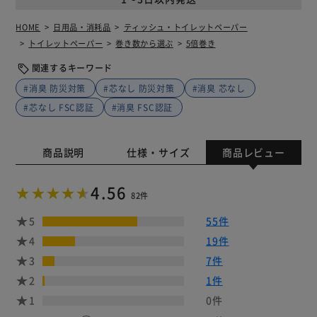
HOME
日用品・消耗品
ティッシュ・トイレットペーパー
トイレットペーパー
巻き数から選ぶ
5倍巻き
関連するキーワード
#消臭 防災対策
#芯なし 防災対策
#消臭 芯なし
#芯なし FSC認証
#消臭 FSC認証
商品説明
仕様・サイズ
商品レビュー
4.56
82件
5
55件
4
19件
3
7件
2
1件
1
0件