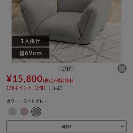
※ご確認ください
カートに入れる
購入手続きへ
1
/
17
¥15,800
(税込)
送料無料
158ポイント
（1倍）
info
内訳
カラー：
ライトグレー