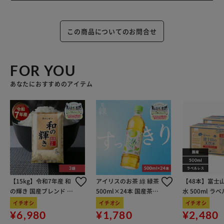
この商品についてのお問合せ
FOR YOU
あなたにおすすめのアイテム
【15kg】令和7年産 和
アイリスのお茶 綠 緑茶
【48本】富士
の輝き 国産ブレンド 5
500ml×24本 国産茶葉
水 500ml ラ
kg×3袋
100％使用
イチオシ
イチオシ
イチオシ
¥6,980
¥1,780
¥2,480