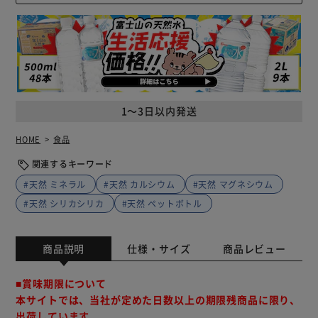
1～3日以内発送
HOME
食品
関連するキーワード
#天然 ミネラル
#天然 カルシウム
#天然 マグネシウム
#天然 シリカシリカ
#天然 ペットボトル
商品説明
仕様・サイズ
商品レビュー
■賞味期限について
本サイトでは、当社が定めた日数以上の期限残商品に限り、
出荷しています