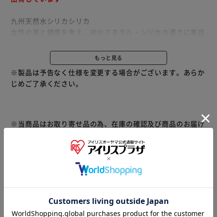
九州天然水シリカシリカ
女性の美と健康を考え、稀少ミネラル・シリカの濃さに着目
した九州の天然水！話題の美人水が女性の美と健康をサポー
ト
もっと見る
水は透過性で選ぶ時代！
※製品は予告なく仕様を変更する場合がございます。あらか
アクアポリン超透過性2.2倍！
じめご了承ください。
バージョンアップしてリニューアル。
※当商品はお取り寄せ品の為、在庫の確認及び商品のお届け
までお時間を頂く場合がございます。
また、商品がメーカーにて完売となっていた場合、キャンセ
ル又は注文内容の変更をお願いいたしております。
予めご了承くださいますようお願いいたします。
■こちらの
商品はアイリスプラザがセレクトしたオススメ商品です。
商品情報