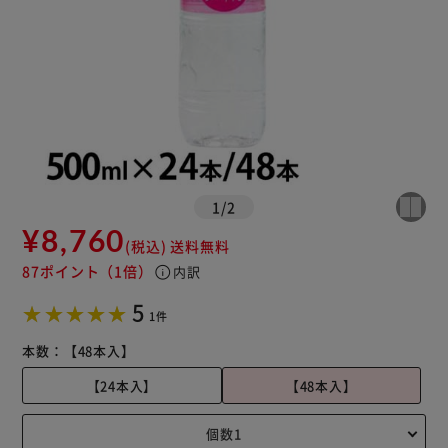
1
/
2
¥8,760
(税込)
送料無料
87ポイント
（1倍）
info
内訳
5
1件
本数：
【48本入】
【24本入】
【48本入】