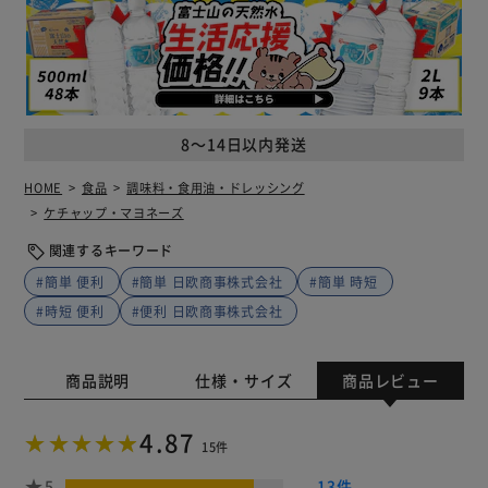
8～14日以内発送
HOME
食品
調味料・食用油・ドレッシング
ケチャップ・マヨネーズ
関連するキーワード
#簡単 便利
#簡単 日欧商事株式会社
#簡単 時短
#時短 便利
#便利 日欧商事株式会社
商品説明
仕様・サイズ
商品レビュー
4.87
15件
5
13件