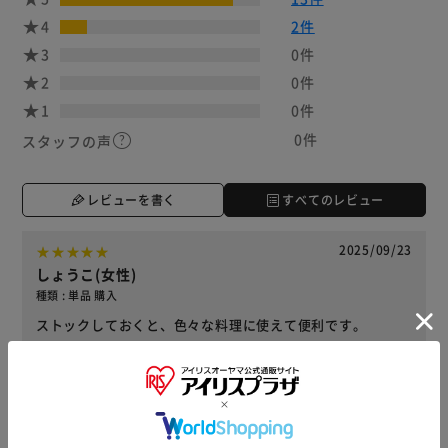
4
2件
3
0件
2
0件
1
0件
0件
スタッフの声
レビューを書く
すべてのレビュー
2025/09/23
しょうこ(女性)
種類 : 単品 購入
ストックしておくと、色々な料理に使えて便利です。
役に立った
2025/06/16
reigo(女性)