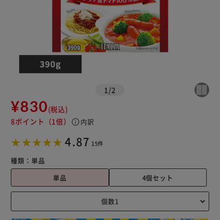
1
/
2
¥830
(税込)
8ポイント
（1倍）
info
内訳
4.87
15件
種類：
単品
単品
4個セット