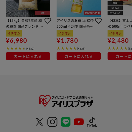
【15kg】令和7年産 和
アイリスのお茶 綠 緑茶
【48本】富士
の輝き 国産ブレンド 5
500ml×24本 国産茶葉
水 500ml ラ
kg×3袋
100％使用
イチオシ
イチオシ
イチオシ
¥6,980
¥1,780
¥2,480
(4682)
(4327)
(6
カートに入れる
カートに入れる
カートに