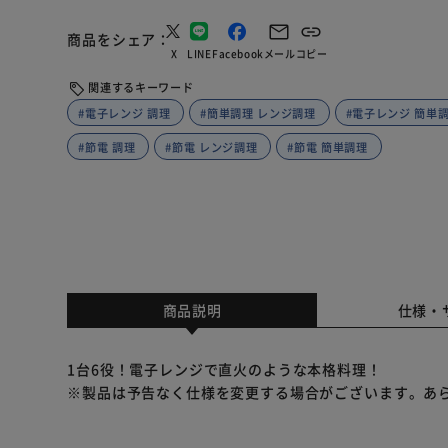
商品をシェア
X
LINE
Facebook
メール
コピー
関連するキーワード
#電子レンジ 調理
#簡単調理 レンジ調理
#電子レンジ 簡単
#節電 調理
#節電 レンジ調理
#節電 簡単調理
商品説明
仕様・
1台6役！電子レンジで直火のような本格料理！
※製品は予告なく仕様を変更する場合がございます。あ