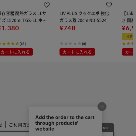
保存容器 耐熱ガラス LLサ
LIV PLUS クックエポ 強化
【15k
ズ 1520ml TGS-LL ホワ
ガラス蓋 20cm ND-5524
き 国産
イト
¥1,380
¥748
¥6,
イチ
(66)
(0)
カートに入れる
カートに入れる
カー
せ
ご利用方法
ご利用規約