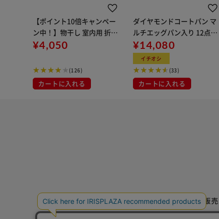
【ポイント10倍キャンペー
ダイヤモンドコートパン マ
ン中！】物干し 室内用 折り
ルチエッグパン入り 12点セ
たたみ式 3連 OTM-150R ブ
¥4,050
ット IHガス火対応 MEGI-12
¥14,080
ラック 一人暮らしにオスス
S ブラウンメタリック
イチオシ
メ
(126)
(33)
カートに入れる
カートに入れる
特定商取引法に基づく通信販売