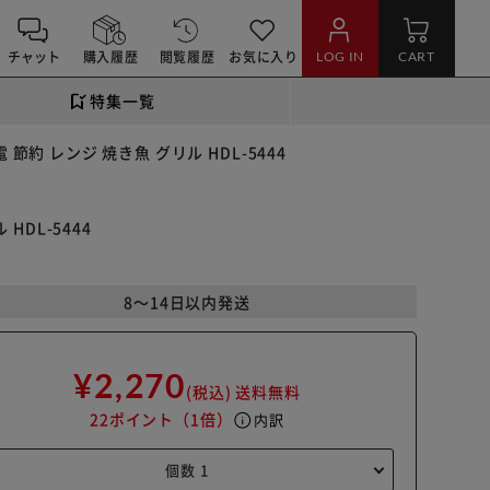
チャット
購入履歴
閲覧履歴
お気に入り
LOG IN
CART
特集一覧
約 レンジ 焼き魚 グリル HDL-5444
HDL-5444
8～14日以内発送
¥2,270
(税込)
送料無料
22ポイント
（1倍）
info
内訳