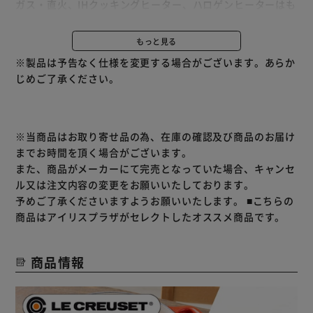
ガス・直火、IHクッキングヒーター、ハロゲンヒーターはも
ちろん、オーブンにも対応。
優れた熱伝導でゆっくりムラなく熱が入り、食材が煮崩れし
もっと見る
にくく、食材の甘みを引き出します。
※製品は予告なく仕様を変更する場合がございます。あらか
じめご了承ください。
［ル・クルーゼ フライパン］
焼くことに特化した、美しいデザインのグリルフライパンで
す。
バランスよく食材に熱が伝わるので、焼きムラが少なく美味
※当商品はお取り寄せ品の為、在庫の確認及び商品のお届け
しく仕上がります。
までお時間を頂く場合がございます。
大型ハンドルと逆側にも持ち手がついているから、キッチン
また、商品がメーカーにて完売となっていた場合、キャンセ
から食卓への持ち運びにも便利。
ル又は注文内容の変更をお願いいたしております。
IH・直火、オーブン、ハロゲンヒーターなど幅広い熱源に対
予めご了承くださいますようお願いいたします。
■こちらの
応しており、食洗器も使用できます。
商品はアイリスプラザがセレクトしたオススメ商品です。
商品情報