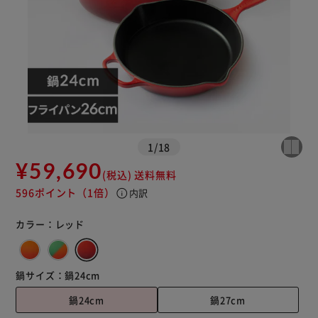
1
/
18
¥59,690
(税込)
送料無料
※ご確認ください
596ポイント
（1倍）
info
内訳
カートに入れる
購入手続きへ
カラー：
レッド
鍋サイズ：
鍋24cm
鍋24cm
鍋27cm