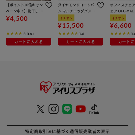
【ポイント10倍キャン
ダイヤモンドコートパ
オフィスチェア
ペーン中！】物干し 室
ン マルチエッグパン入
ェア OFC-MA
内用 折りたたみ式 3連
り 12点セット IHガス
ン
¥4,500
イチオシ
イチオシ
OTM-150R ブラック 一
火対応 MEGI-12S ブラ
¥15,500
¥6,600
人暮らしにオススメ
ウンメタリック
(126)
(33)
(38
カートに入れる
カートに入れる
カートに
特定商取引法に基づく通信販売業者の表示