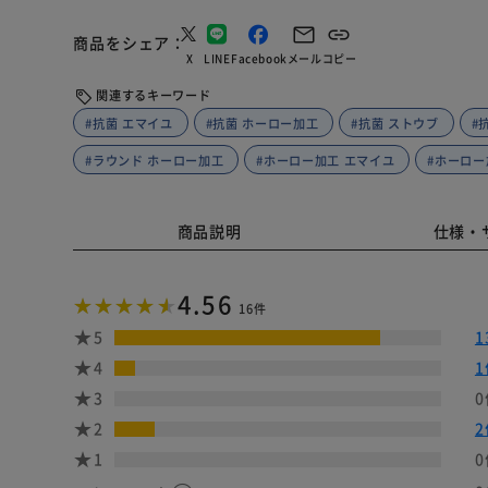
商品をシェア
X
LINE
Facebook
メール
コピー
関連するキーワード
#抗菌 エマイユ
#抗菌 ホーロー加工
#抗菌 ストウブ
#
#ラウンド ホーロー加工
#ホーロー加工 エマイユ
#ホーロー
商品説明
仕様・
4.56
16件
5
1
4
1
3
0
2
2
1
0