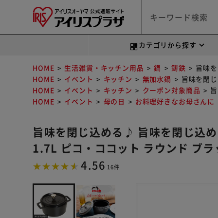
カテゴリから探す
HOME
生活雑貨・キッチン用品
鍋
鋳鉄
旨味を
HOME
イベント
キッチン
無加水鍋
旨味を閉じ込
HOME
イベント
キッチン
クーポン対象商品
旨
HOME
イベント
母の日
お料理好きなお母さんに
旨味を閉じ込める♪ 旨味を閉じ込める♪
1.7L ピコ・ココット ラウンド ブ
4.56
16件