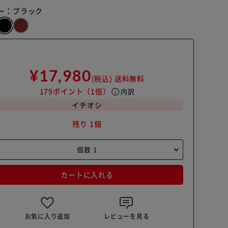
ー：
ブラック
¥17,980
(税込)
送料無料
179ポイント
（1倍）
info
内訳
イチオシ
残り 1個
カートに入れる
お気に入り追加
レビューを見る