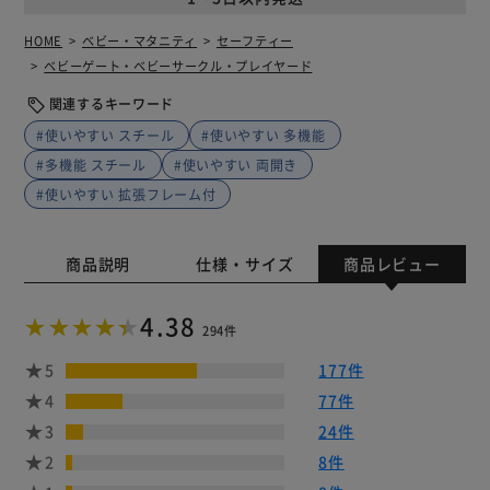
HOME
ベビー・マタニティ
セーフティー
ベビーゲート・ベビーサークル・プレイヤード
関連するキーワード
#使いやすい スチール
#使いやすい 多機能
#多機能 スチール
#使いやすい 両開き
#使いやすい 拡張フレーム付
商品説明
仕様・サイズ
商品レビュー
4.38
294件
5
177件
4
77件
3
24件
2
8件