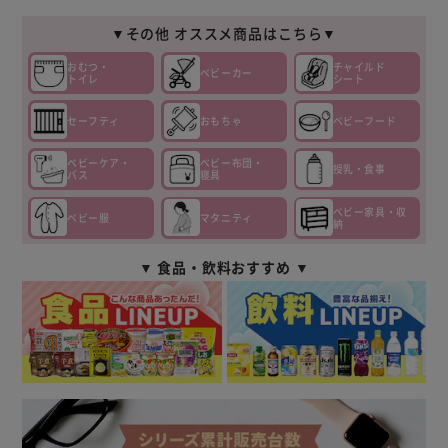
▼その他 オススメ商品はこちら▼
おむつ・
チャイルド
ベビーカー
トイレ
シート
セーフティ
おもちゃ
ベビーフード
ベビーケア・
ベビー布団・
授乳・食事
バス
寝具
ベビー家具・収
ベビー服
マタニティ
納
▼ 食品・飲料おすすめ ▼