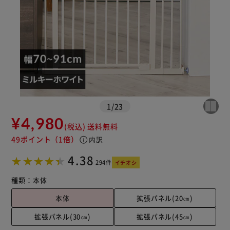
カートに入れる
購入手続きへ
1
/
23
¥4,980
(税込)
送料無料
49ポイント
（1倍）
info
内訳
4.38
294件
イチオシ
種類：
本体
本体
拡張パネル(20㎝)
拡張パネル(30㎝)
拡張パネル(45㎝)