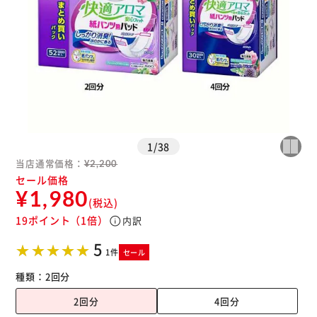
1
/
38
当店通常価格：
¥2,200
セール価格
¥1,980
(税込)
19ポイント
（1倍）
info
内訳
5
1件
セール
種類：
2回分
2回分
4回分