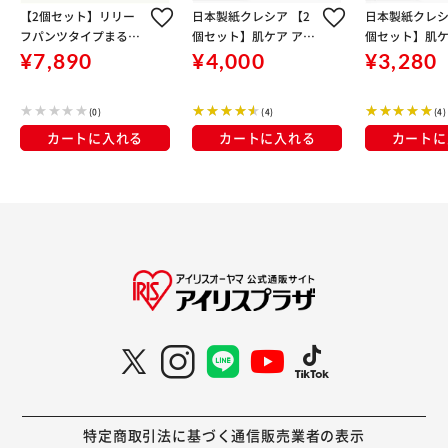
【2個セット】リリー
日本製紙クレシア 【2
日本製紙クレシ
フパンツタイプまるで
個セット】肌ケア アク
個セット】肌ケ
下着 2回分／M～L
ティ 大人用紙おむつ 尿
ティ 大人用紙
¥7,890
¥4,000
¥3,280
とりパッド 消臭抗菌プ
とりパッド 消
ラス 6回分吸収 27枚
ラス 8回分吸収
(0)
(4)
(4)
カートに入れる
カートに入れる
カートに
特定商取引法に基づく通信販売業者の表示