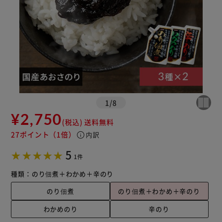
1
/
8
¥2,750
(税込)
送料無料
27ポイント
（1倍）
info
内訳
5
1件
種類：
のり佃煮＋わかめ＋辛のり
のり佃煮
のり佃煮＋わかめ＋辛のり
わかめのり
辛のり