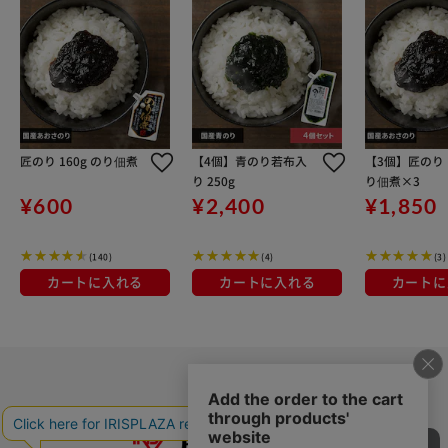
匠のり 160g のり佃煮
【4個】青のり若布入
【3個】匠のり 1
り 250g
り佃煮×3
¥600
¥2,400
¥1,850
(140)
(4)
(3)
カートに入れる
カートに入れる
カートに