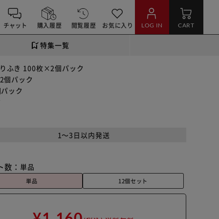
チャット
購入履歴
閲覧履歴
お気に入り
LOG IN
CART
特集一覧
りふき 100枚×2個パック
×2個パック
個パック
ク
1～3日以内発送
ト数：
単品
単品
12個セット
¥1,160