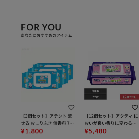
FOR YOU
あなたにおすすめのアイテム
【3個セット】アテント 流
【12個セット】アクティ に
せる おしりふき 無香料 72
おいが良い香りに変わるお
枚
¥1,800
しりふき グリーンフローラ
¥5,480
ルの香り 72枚