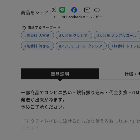
商品をシェア
X
LINE
Facebook
メール
コピー
関連するキーワード
#無香料 大容量
#大容量 クレシア
#大容量 ノンアルコール
#無香料 流せる
#ノンアルコール クレシア
#無香料 トイレ
商品説明
仕様・
一部商品でコンビニ払い・銀行振り込み・代金引換・GM
発送が出来かねます。
予めご了承ください。
「アクティトイレに流せるたっぷり使えるおしりふき」
しりふき。
片手でらくらく取り出しストッパー機能つき