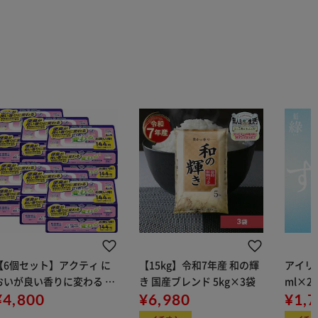
【6個セット】アクティ に
【15kg】令和7年産 和の輝
アイリス
おいが良い香りに変わる お
き 国産ブレンド 5kg×3袋
ml×2
しりふき 72枚×2個パック
¥4,800
¥6,980
用
¥1,