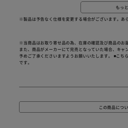
容器不要でこのまま使用でき、乾きにくいので経済的で
もっ
素肌と同じ弱酸性でお肌にもやさしくかぶれにくい。
ノンアルコール・無香料・アロエエキス配合。
※製品は予告なく仕様を変更する場合がございます。あ
※当商品はお取り寄せ品の為、在庫の確認及び商品のお
また、商品がメーカーにて完売となっていた場合、キャ
予めご了承くださいますようお願いいたします。
■こち
です。
この商品につ