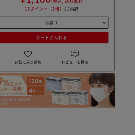
(税込)
送料無料
11ポイント
（1倍）
info
内訳
カートに入れる
お気に入り追加
レビューを見る