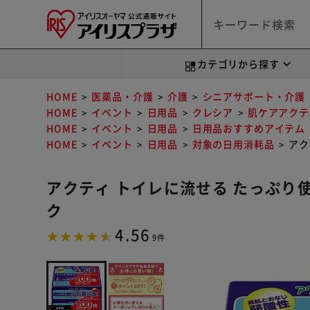
カテゴリから探す
HOME
医薬品・介護
介護
シニアサポート・介護
HOME
イベント
日用品
クレシア
肌ケアアクテ
HOME
イベント
日用品
日用品おすすめアイテム
HOME
イベント
日用品
対象の日用消耗品
アク
アクティ トイレに流せる たっぷり使
ク
4.56
9件