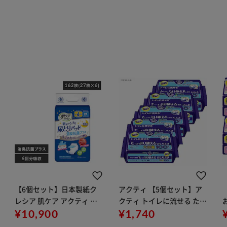
【6個セット】日本製紙ク
アクティ 【5個セット】ア
レシア 肌ケア アクティ 大
クティ トイレに流せる たっ
人用紙おむつ 尿とりパッド
¥10,900
ぷり使えるおしりふき 100
¥1,740
消臭抗菌プラス 6回分吸収
枚