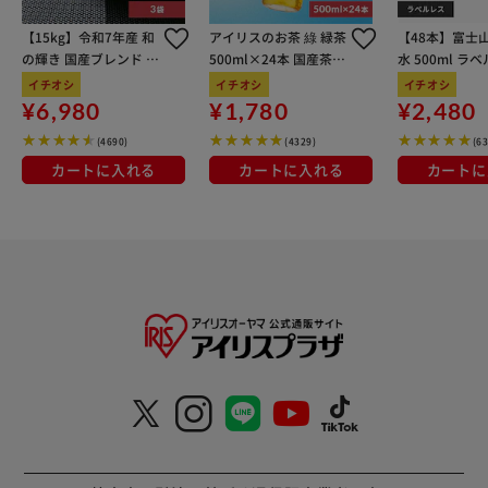
【15kg】令和7年産 和
アイリスのお茶 綠 緑茶
【48本】富士
の輝き 国産ブレンド 5
500ml×24本 国産茶葉
水 500ml ラ
kg×3袋
100％使用
イチオシ
イチオシ
イチオシ
¥6,980
¥1,780
¥2,480
(4690)
(4329)
(6
カートに入れる
カートに入れる
カートに