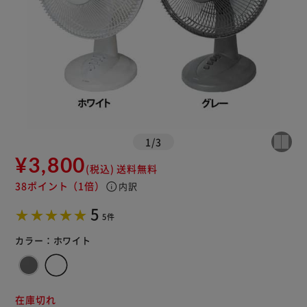
1
/
3
¥3,800
(税込)
送料無料
38ポイント
（1倍）
info
内訳
5
5件
カラー：
ホワイト
在庫切れ