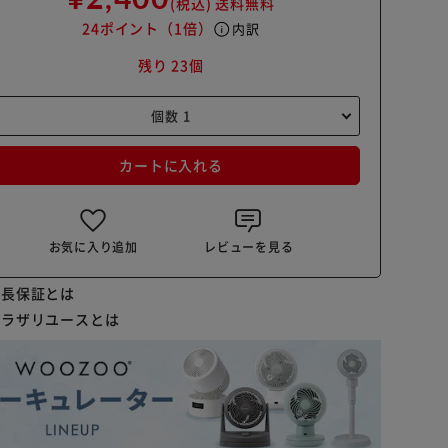
(税込)
送料無料
24ポイント
（1倍）
info
内訳
残り 23個
カートに入れる
お気に入り追加
レビューを見る
延長保証とは
プラザリユースとは