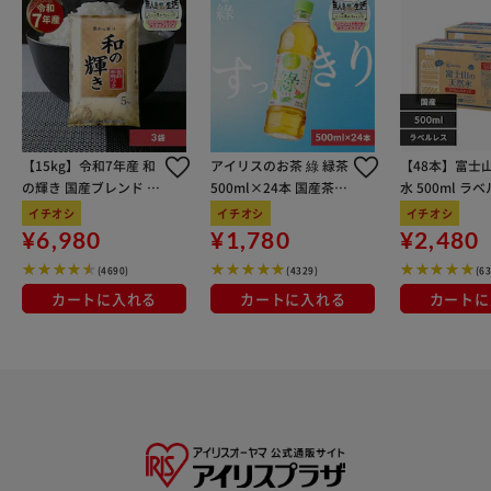
【15kg】令和7年産 和
アイリスのお茶 綠 緑茶
【48本】富士
の輝き 国産ブレンド 5
500ml×24本 国産茶葉
水 500ml ラ
kg×3袋
100％使用
イチオシ
イチオシ
イチオシ
¥6,980
¥1,780
¥2,480
(4690)
(4329)
(6
カートに入れる
カートに入れる
カートに