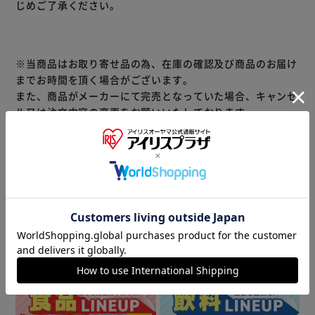
じめご了承ください。
カーより確認のご連絡をさせていただきます。予めご了承く
ださいませ。
■時間指定不可
■複数梱包でお届け
※当商品はお取り寄せ品の為、在庫の確認及び商品のお届け
■お客様組立品
までお時間を頂く場合がございます。
また、商品がメーカーにて完売となっていた場合、キャンセ
【※こちらの商品はメーカー直送品の為、ご注文後のキャン
ル又は注文内容の変更をお願いいたしております。
セルまたは変更は不可となります。予めご了承くださいま
予めご了承くださいますようお願いいたします。
■こちらの
せ。】
商品はアイリスプラザがセレクトしたオススメ商品です。
≪こちらの商品は当社指定の運送会社で配送致します≫
ワレない・サビない・ヒズマない。
大変申し訳ありませんが、【配達時間指定】【代金引換での
ガレージミラー、カーブミラーをお探しの方に。
お支払】は出来ません。ご了承ください。
商品情報
▼ 食品・飲料おすすめ ▼