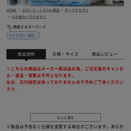
HOME
スポーツ・トラベル用品
カーアクセサリ
その他カーアクセサリ
関連するキーワード
#さびない 組立
商品説明
仕様・サイズ
商品レビュー
※こちらの商品はメーカー直送品の為、ご注文後のキャンセ
ル・返品・変更は不可となります。
なお、日付指定は承っておりませんので予めご了承ください
ませ。
※ご注文前にご確認ください※
■日曜・祝日の配送、夜間(17時以降）の配達不可
もっと見る
■配送不可地域：北海道・沖縄・他離島・一部山岳地帯
※製品は予告なく仕様を変更する場合がございます。あらか
※特殊地域、配送不能区域など、発送方法に関しては メー