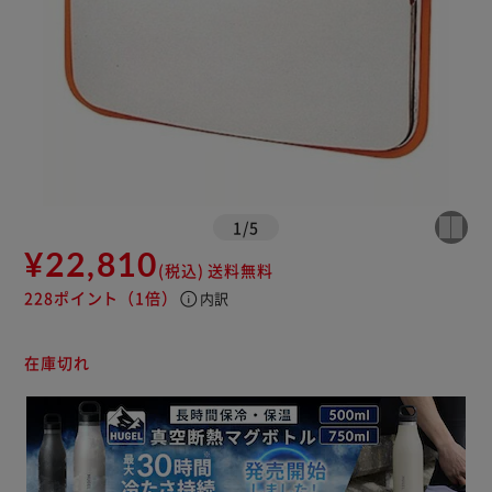
1
/
5
¥22,810
(税込)
送料無料
228ポイント
（1倍）
info
内訳
在庫切れ