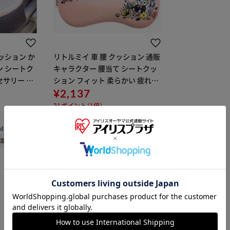
ッション か
リトルミイ 車 腰 クッション 通販
ン シートク
キャラクター 腰当て シートクッ
セサリー カ
ション フィット 柔らかい 疲れに
ター 可愛
くい 姿勢 サポート 座席 車用 車内
¥2,137
形 丸型 普通
パソコン用 椅子 ソファー かわい
21ポイント(1倍)
手
い
(0)
MILY
販売元：
BACKYARD FAMILY
予定
08月09日発送予定
※ご確認ください
カートに入れる
購入手続きへ
1