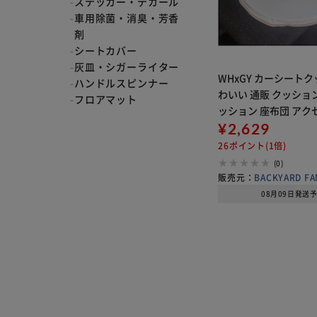
ステッカー・デカール
車用除菌・消臭・芳香
剤
シートカバー
灰皿・シガーライター
WHxGY カーシートク
ハンドルスピンナー
わいい 通販 クッショ
フロアマット
ッション 座布団 アク
ークッション キャラク
¥2,629
い オシャレ 車用品 円
26ポイント(1倍)
車 軽自動車 運転席 助
(0)
販売元：
BACKYARD FA
08月09日発送