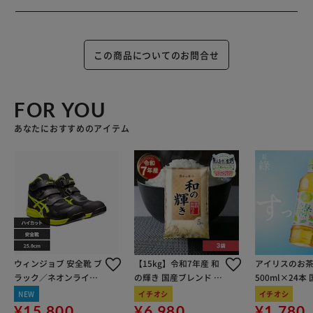
この商品についてのお問合せ
FOR YOU
あなたにおすすめのアイテム
ウィンジョブ 安全靴 ブ
【15kg】令和7年産 和
アイリスのお茶
ラック／ネオンライム
の輝き 国産ブレンド 5
500ml×24本
25.0cm
kg×3袋
100％使用
NEW
イチオシ
イチオシ
¥15,800
¥6,980
¥1,780