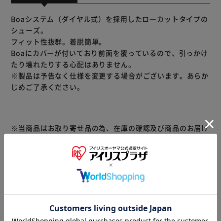
Boaシステム（ダイヤル式）を採用したローカットタイプの
シューズ。
フィット性抜群。着脱簡単。
Boaにカバーが付いており前面を覆っているので、引っかけ
たり壊れたりする心配はありません。
※製品は予告なく仕様を変更する場合がございます。あらか
じめご了承ください。
※当商品はお取り寄せ品の為、在庫の確認及び商品のお届け
までお時間を頂く場合がございます。
また、商品がメーカーにて完売となっていた場合、キャンセ
ル又は注文内容の変更をお願いいたしております。
予めご了承くださいますようお願いいたします。
■こちらの
商品はアイリスプラザがセレクトしたオススメ商品です。
商品情報