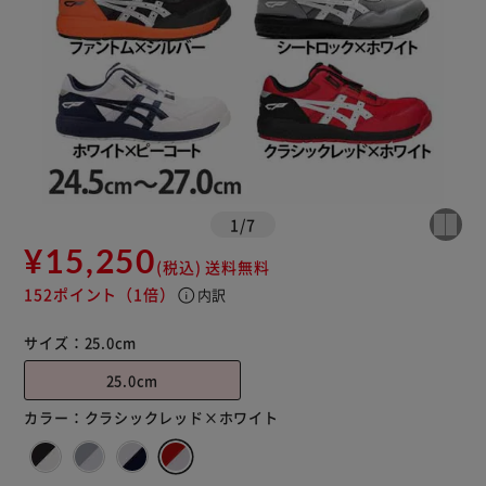
1
/
7
¥15,250
(税込)
送料無料
152ポイント
（1倍）
info
内訳
サイズ：
25.0cm
25.0cm
カラー：
クラシックレッド×ホワイト