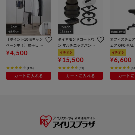
【ポイント10倍キャン
ダイヤモンドコートパ
オフィスチェア
ペーン中！】物干し 室
ン マルチエッグパン入
ェア OFC-MA
内用 折りたたみ式 3連
り 12点セット IHガス
ン
¥4,500
イチオシ
イチオシ
OTM-150R ブラック 一
火対応 MEGI-12S ブラ
¥15,500
¥6,600
人暮らしにオススメ
ウンメタリック
(126)
(33)
(38
カートに入れる
カートに入れる
カートに