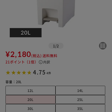
1
/
2
¥2,180
(税込)
送料無料
21ポイント
（1倍）
info
内訳
4.75
4件
容量：
20L
12L
14L
20L
25L
30L
35L