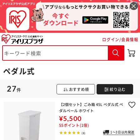
ログイン/会員情報
ペダル式
27
件
おすすめ順
絞り込む
【2個セット】ごみ箱 45L ペダル式 ペ
※ご確認ください
ダルペール ホワイト
¥5,500
カートに入れる
購入手続きへ
55ポイント(1倍)
1～3日以内発送
(8)