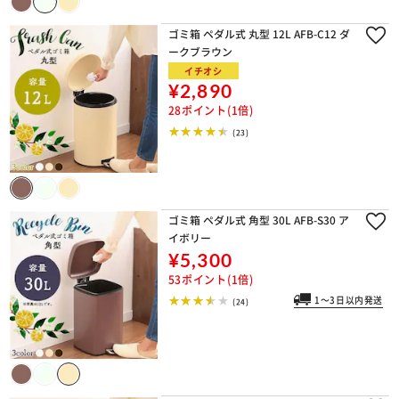
ゴミ箱 ペダル式 丸型 12L AFB-C12 ダ
ークブラウン
イチオシ
¥2,890
28ポイント(1倍)
(23)
ゴミ箱 ペダル式 角型 30L AFB-S30 ア
イボリー
¥5,300
53ポイント(1倍)
1～3日以内発送
(24)