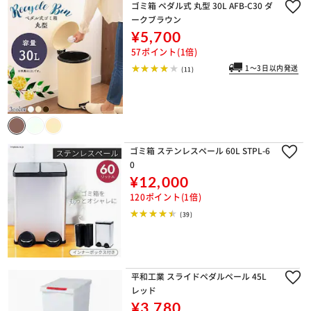
ゴミ箱 ペダル式 丸型 30L AFB-C30 ダ
ークブラウン
¥5,700
57ポイント(1倍)
1～3日以内発送
(11)
ゴミ箱 ステンレスペール 60L STPL-6
0
¥12,000
120ポイント(1倍)
(39)
平和工業 スライドペダルペール 45L
レッド
¥3,780