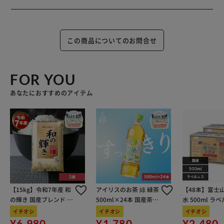
この商品についてのお問合せ
FOR YOU
あなたにおすすめのアイテム
【15kg】令和7年産 和
アイリスのお茶 綠 緑茶
【48本】富士
の輝き 国産ブレンド 5
500ml×24本 国産茶葉
水 500ml ラ
kg×3袋
100％使用
イチオシ
イチオシ
イチオシ
¥6,980
¥1,780
¥2,480