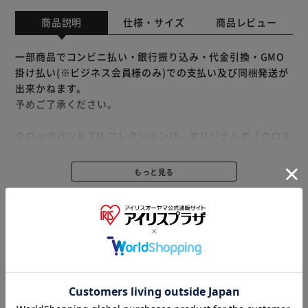
商品説明
仕様・サイズ
商品レビュー
一部商品でコンビニ払い・銀行振り込み・代金引換・GMO
掛け払い(※ビジネス会員様のみ)での支払い及び同梱発送が
出来かねます。
予めご了承ください。
クロックバンド TM コレクションは、オリジナルの「クロス
ライト TM」フォーム構造を採用し、快適で安心な履き心地
を実現。
もっと見る
スタイリッシュかつ脱ぎ履きしやすいデザインで、気分が上
※製品は予告なく仕様を変更する場合がございます。あらか
がるカラーやグラフィックが特徴です。
じめご了承ください。
ストライプがさらにデザインのポイントに。
【point】
・ミッドソールにスポーティーな太めのストライプ
※当商品はお取り寄せ品の為、在庫の確認及び商品のお届け
・お手入れが簡単で乾きやすい
までお時間を頂く場合がございます。
・通気性を向上する通気孔
また、商品がメーカーにて完売となっていた場合、キャンセ