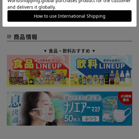
・優れた浮力性、水に強い設計
ル又は注文内容の変更をお願いいたしております。
・全モールド構成の「クロスライト TM」素材を採用し、軽
予めご了承くださいますようお願いいたします。
■こちらの
量のクッション性を実現
商品はアイリスプラザがセレクトしたオススメ商品です。
・可動式ヒールストラップでフィット感抜群
・アイコニックコンフォート TM：軽い。柔らかい。包み込
商品情報
むような快適さ。
▼ 食品・飲料おすすめ ▼
◆クロックス製品について◆
クロックス商品は『クロスライト』という特殊樹脂素材を型
に流し込む一体型で製造されており、その素材および製造工
程上、同一商品の同じサイズであっても個体差がある場合が
ございます。
製造工場や製造時期、同一の工場内でも大きさにバラ付きが
ある場合がございます。
＊商品によっては、ストラップが短い場合が御座いますが、
不良品では御座いません。 ストラップを左右に引っ張って
伸ばすことで長さを調節することが出来ます。
一度伸ばすと元に戻すことはできなくなりますので、予めご
了承ください。