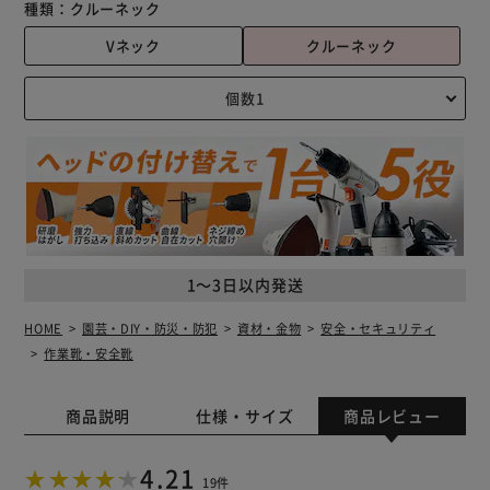
種類：
クルーネック
Vネック
クルーネック
1～3日以内発送
HOME
園芸・DIY・防災・防犯
資材・金物
安全・セキュリティ
作業靴・安全靴
商品説明
仕様・サイズ
商品レビュー
4.21
19件