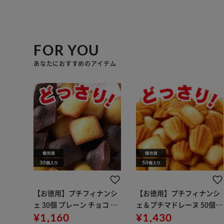
FOR YOU
あなたにおすすめのアイテム
【お徳用】プチフィナンシ
【お徳用】プチフィナンシ
ェ 30個 プレーン チョコ 個
ェ＆プチマドレーヌ 50個
包装
¥1,160
個包装
¥1,430