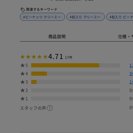
関連するキーワード
#ピーナッツ クリーミー
#粒入り クリーミー
#粒入り ピー
商品説明
仕様・
4.71
17件
5
1
4
3
3
1
2
0
1
0
0
スタッフの声