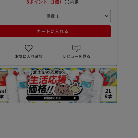
8ポイント
（1倍）
info
内訳
カートに入れる
お気に入り追加
レビューを見る