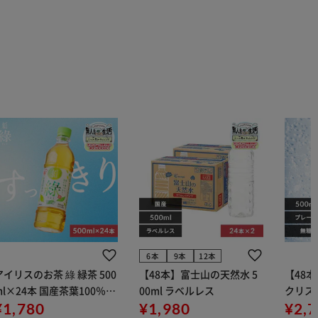
6本
9本
12本
アイリスのお茶 綠 緑茶 500
【48本】富士山の天然水 5
【48本】
ml×24本 国産茶葉100％使
00ml ラベルレス
クリス
用
¥1,780
¥1,980
ン 500
¥2,