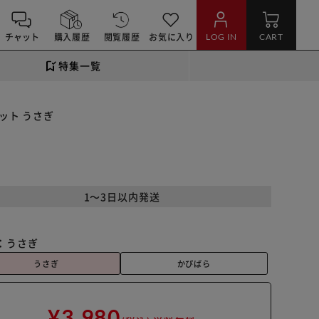
チャット
購入履歴
閲覧履歴
お気に入り
LOG IN
CART
特集一覧
ット うさぎ
1～3日以内発送
：
うさぎ
うさぎ
かぴばら
¥3,980