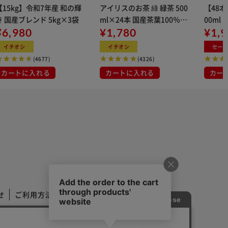
【15kg】令和7年産 和の輝
アイリスのお茶 綠 緑茶 500
【48
き 国産ブレンド 5kg×3袋
ml×24本 国産茶葉100％使
00ml
¥6,980
用
¥1,780
¥1,
イチオシ
イチオシ
セー
(4677)
(4326)
カートに入れる
カートに入れる
カー
せ
ご利用方法
ご利用規約