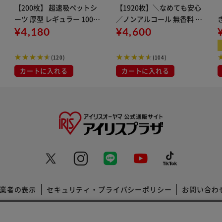
【200枚】 超速吸ペットシ
【1920枚】＼なめても安心
ーツ 厚型 レギュラー 100枚
／ノンアルコール 無香料 ペ
×2袋 CSPS-400
¥4,180
ット用ウェットティッシュ
¥4,600
８Ｐ×3セット
(120)
(104)
カートに入れる
カートに入れる
業者の表示
セキュリティ・プライバシーポリシー
お問い合わ