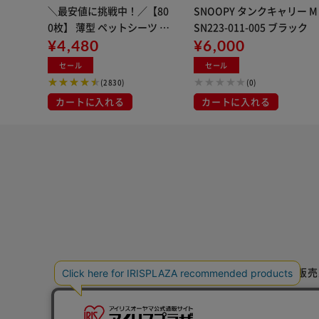
＼最安値に挑戦中！／【80
SNOOPY タンクキャリー M
0枚】 薄型 ペットシーツ レ
SN223-011-005 ブラック
ギュラー 200枚×4袋 犬 シ
¥4,480
¥6,000
ーツ トイレ
セール
セール
(2830)
(0)
カートに入れる
カートに入れる
特定商取引法に基づく通信販売