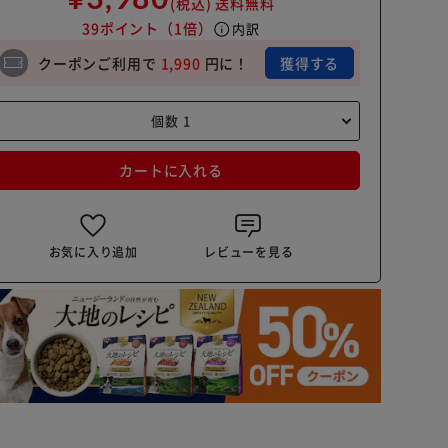
(税込)
送料無料
39ポイント
（1倍）
info
内訳
クーポンご利用で
1,990
円に！
獲得する
カートに入れる
お気に入り追加
レビューを見る