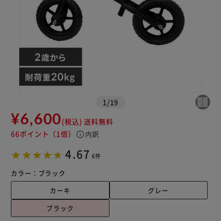
※ご確認ください
カートに入れる
購入手続きへ
1
/
19
¥6,600
(税込)
送料無料
66ポイント
（1倍）
info
内訳
4.67
6件
カラー：
ブラック
カーキ
グレー
ブラック