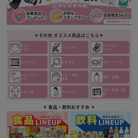
▼その他 オススメ商品はこちら▼
おむつ・
チャイルド
ベビーカー
トイレ
シート
セーフティ
おもちゃ
ベビーフード
ベビーケア・
ベビー布団・
授乳・食事
バス
寝具
ベビー家具・収
ベビー服
マタニティ
納
▼ 食品・飲料おすすめ ▼