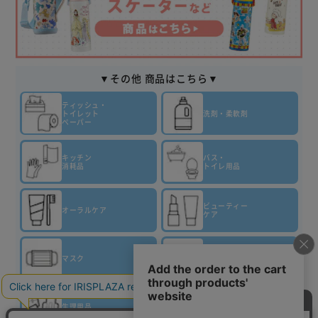
▼その他 商品はこちら▼
ティッシュ・
トイレット
洗剤・柔軟剤
ペーパー
キッチン
バス・
消耗品
トイレ用品
ビューティー
オーラルケア
ケア
マスク
虫対策
生理用品
介護用品