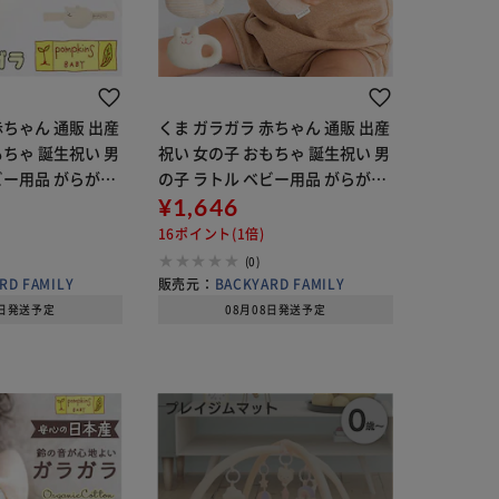
赤ちゃん 通販 出産
くま ガラガラ 赤ちゃん 通販 出産
もちゃ 誕生祝い 男
祝い 女の子 おもちゃ 誕生祝い 男
ビー用品 がらがら
の子 ラトル ベビー用品 がらがら
ント 日本製 かわい
玩具 孫 プレゼント 日本製 かわい
¥1,646
ファーストトイ リ
い 新生児 0歳 ファーストトイ マ
16ポイント(1倍)
マ友
マ友 ギフト ブラン
(0)
RD FAMILY
販売元：
BACKYARD FAMILY
8日発送予定
08月08日発送予定