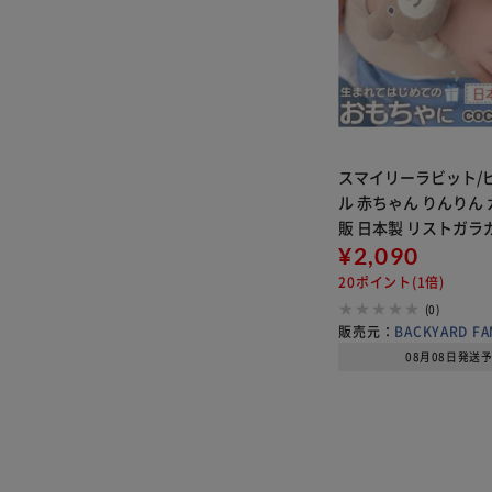
スマイリーラビット/
ル 赤ちゃん りんりん 
販 日本製 リストガラガ
もちゃ ファーストトイ
¥2,090
ーク cocowalk 女の
20ポイント(1倍)
コットン 出産祝い
(0)
販売元：
BACKYARD FA
08月08日発送