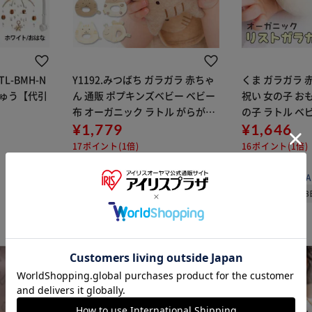
L-BMH-N
Y1192.みつばち ガラガラ 赤ちゃ
くま ガラガラ 
きゅう【代引
ん 通販 ポプキンズベビー ベビー
祝い 女の子 お
布 オーガニック ラトル がらがら
の子 ラトル ベ
0歳 3ヶ月 6ヶ月 新生児 ギフト 誕
¥1,779
玩具 孫 プレゼ
¥1,646
生祝い 男の子 日本製 にぎにぎ フ
い 新生児 0歳 
17ポイント(1倍)
16ポイント(1倍)
ァーストトイ
ストバンド マ
(0)
(0)
販売元：
BACKYARD FAMILY
販売元：
BACKYA
08月08日発送予定
08月0
※ご確認ください
カートに入れる
購入手続きへ