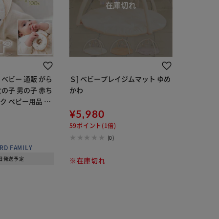
 ベビー 通販 がら
Ｓ] ベビープレイジムマット ゆめ
女の子 男の子 赤ち
かわ
ク ベビー用品 ベ
祝い ポプキンズ
¥5,980
オーガニックコッ
59ポイント(1倍)
しゃれ おも
(0)
RD FAMILY
8日発送予定
※在庫切れ