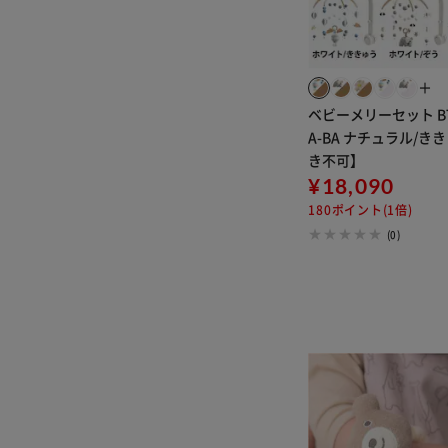
＋
ベビーメリーセット BT
A-BA ナチュラル/き
き不可】
¥18,090
180ポイント(1倍)
(0)