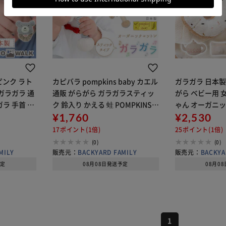
ピンク ラト
カピバラ pompkins baby カエル
ガラガラ 日本製
ガラガラ 通
通販 がらがら ガラガラスティッ
がら ベビー用 
ラ 手首 お
ク 鈴入り かえる 蛙 POMPKINS
ゃん オーガニッ
 ココウォ
ポプキンズ ハンドメイド オーガ
¥1,760
ビーグッズ 出産
¥2,530
子 男の子 綿
ニックコットン100％ 赤ちゃん
ギフト 贈り物 
17ポイント(1倍)
25ポイント(1倍)
磯企画 ハンド
トン 新生児 お
(0)
(0)
MILY
販売元：
BACKYARD FAMILY
販売元：
BACKYA
予定
08月08日発送予定
08月0
1